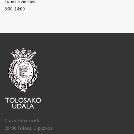
Lunes a viernes
8:00-14:00
Plaza Zaharra 6A
20400 Tolosa, Gipuzkoa