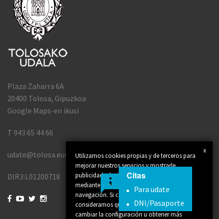
Plaza Zaharra 6A
20400 Tolosa, Gipuzkoa
Google Maps-en ikusi
T 943 65 44 66
x
udate@tolosa.eus
Utilizamos cookies propias y de terceros para
mejorar nuestros servicios y mostrarle
Citas
publicidad relacionada con sus preferencias
DIR3:L01200718
mediante el análisis de sus hábitos de
Para udate
navegación. Si continúa navegando,




DNI/Pasaporte
consideramos que acepta su uso. Puede
cambiar la configuración u obtener más