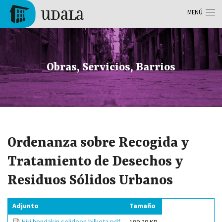
Pasar al contenido principal
MENÚ
Tolosa
Obras, Servicios, Barrios
Ordenanza sobre Recogida y
Tratamiento de Desechos y
Residuos Sólidos Urbanos
Adjunto
Tamaño
Hiri hondakin solidoen bilketa.pdf