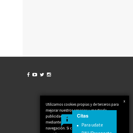




x
Utilizamos cookies propias y de terceros para
mejorar nuestros servicios y mostrarle
Citas
publicidad relacionada con sus preferencias
mediante el análisis de sus hábitos de
Para udate
navegación. Si continúa navegando,