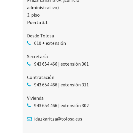
Plaza Zaharra 6A (Edificio
administrativo)
3. piso
Puerta 3.1.
Desde Tolosa
010 + extensión
Secretaría
943 654 466 | extensión 301
Contratación
943 654 466 | extensión 311
Vivienda
943 654 466 | extensión 302
idazkaritza@tolosa.eus