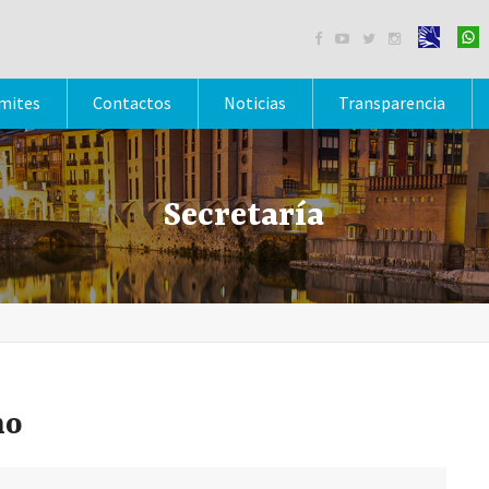




mites
Contactos
Noticias
Transparencia
Secretaría
no