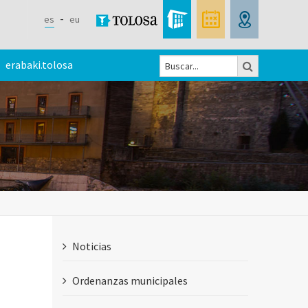
es
eu
Buscar
erabaki.tolosa
Formulario
de
búsqueda
Noticias
Ordenanzas municipales