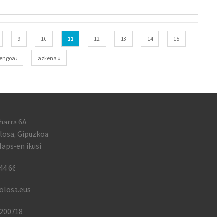
9
10
11
12
13
14
15
engoa ›
azkena »
harra 6A
losa, Gipuzkoa
aps-en ikusi
44 66
olosa.eus
1200718