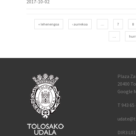
2017-10-02
Páginas
« lehenengoa
‹ aurrekoa
…
7
8
…
hurr
Plaza Za
20400 To
Google M
T 943 65 
udate@t
DIR3:L0