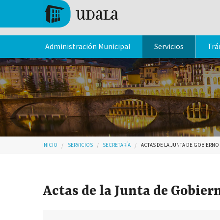
Pasar al contenido principal
Tolosa
Administración Municipal
Servicios
Trá
Usted está aquí
INICIO
SERVICIOS
SECRETARÍA
ACTAS DE LA JUNTA DE GOBIERNO
Actas de la Junta de Gobier