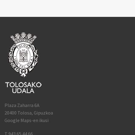
Plaza Zaharra 6A
20400 Tolosa, Gipuzkoa
Google Maps-en ikusi
T 943 65 44 66