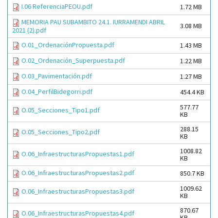
I.06 ReferenciaPEOU.pdf
1.72 MB
MEMORIA PAU SUBAMBITO 24.1. IURRAMENDI ABRIL
3.08 MB
2021 (2).pdf
O.01_OrdenaciónPropuesta.pdf
1.43 MB
O.02_Ordenación_Superpuesta.pdf
1.22 MB
O.03_Pavimentación.pdf
1.27 MB
O.04_PerfilBidegorri.pdf
454.4 KB
577.77
O.05_Secciones_Tipo1.pdf
KB
288.15
O.05_Secciones_Tipo2.pdf
KB
1008.82
O.06_InfraestructurasPropuestas1.pdf
KB
O.06_InfraestructurasPropuestas2.pdf
850.7 KB
1009.62
O.06_InfraestructurasPropuestas3.pdf
KB
870.67
O.06_InfraestructurasPropuestas4.pdf
KB