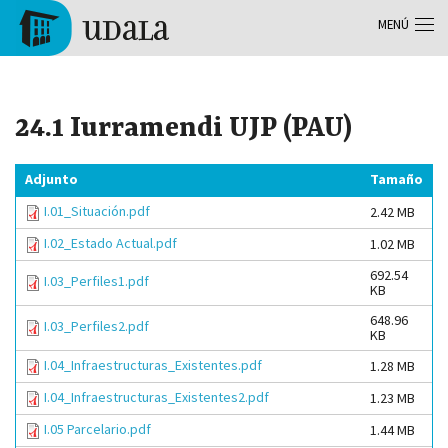
Pasar al contenido principal
MENÚ
Tolosa
24.1 Iurramendi UJP (PAU)
Adjunto
Tamaño
I.01_Situación.pdf
2.42 MB
I.02_Estado Actual.pdf
1.02 MB
692.54
I.03_Perfiles1.pdf
KB
648.96
I.03_Perfiles2.pdf
KB
I.04_Infraestructuras_Existentes.pdf
1.28 MB
I.04_Infraestructuras_Existentes2.pdf
1.23 MB
I.05 Parcelario.pdf
1.44 MB