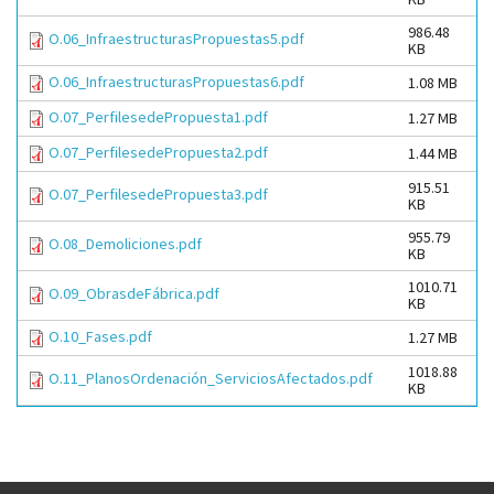
986.48
O.06_InfraestructurasPropuestas5.pdf
KB
O.06_InfraestructurasPropuestas6.pdf
1.08 MB
O.07_PerfilesedePropuesta1.pdf
1.27 MB
O.07_PerfilesedePropuesta2.pdf
1.44 MB
915.51
O.07_PerfilesedePropuesta3.pdf
KB
955.79
O.08_Demoliciones.pdf
KB
1010.71
O.09_ObrasdeFábrica.pdf
KB
O.10_Fases.pdf
1.27 MB
1018.88
O.11_PlanosOrdenación_ServiciosAfectados.pdf
KB