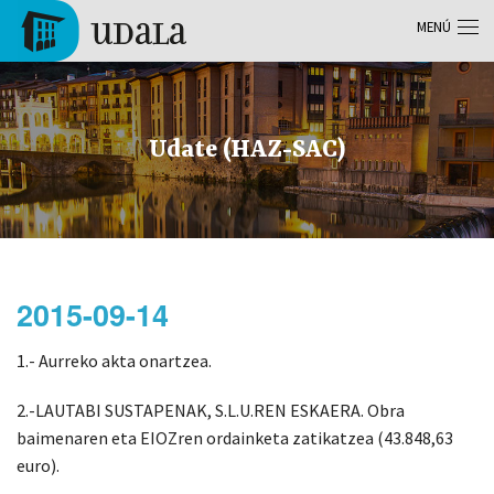
Pasar al contenido principal
MENÚ
Tolosa
Udate (HAZ-SAC)
2015-09-14
1.- Aurreko akta onartzea.
2.-LAUTABI SUSTAPENAK, S.L.U.REN ESKAERA. Obra
baimenaren eta EIOZren ordainketa zatikatzea (43.848,63
euro).