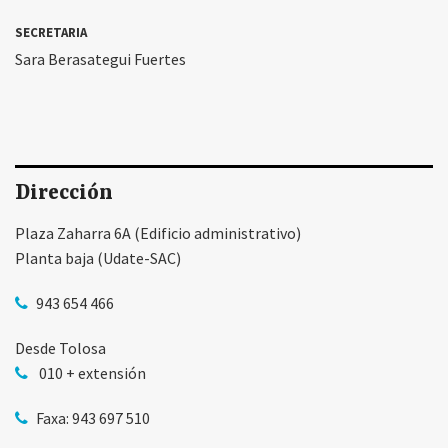
SECRETARIA
Sara Berasategui Fuertes
Dirección
Plaza Zaharra 6A (Edificio administrativo)
Planta baja (Udate-SAC)
943 654 466
Desde Tolosa
010 + extensión
Faxa: 943 697 510