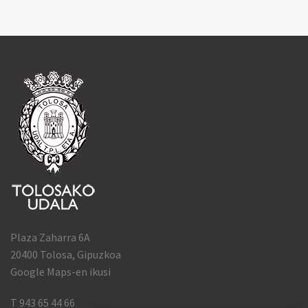
Plaza Zaharra 6A
20400 Tolosa, Gipuzkoa
Google Maps-en ikusi
T 943 65 44 66