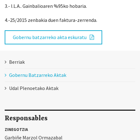
3.- I.L.A.. Gainbalioaren %95ko hobaria.
4.-25/2015 zenbakia duen faktura-zerrenda.
Gobernu batzarreko akta eskuratu
Berriak
Gobernu Batzarreko Aktak
Udal Plenoetako Aktak
Responsables
ZINEGOTZIA
Garbiñe Marzol Ormazabal