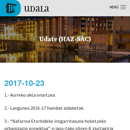
Pasar al contenido principal
MENÚ
Tolosa
Udate (HAZ-SAC)
2017-10-23
1.- Aurreko akta onartzea.
2.- Langunea 2016-17 hainbat aldaketak.
3.- “Nafarroa Etorbideko irisgarritasuna hobetzeko
urbanizazio proiektua”-n jaso-tako obren 4. ziurtagiria