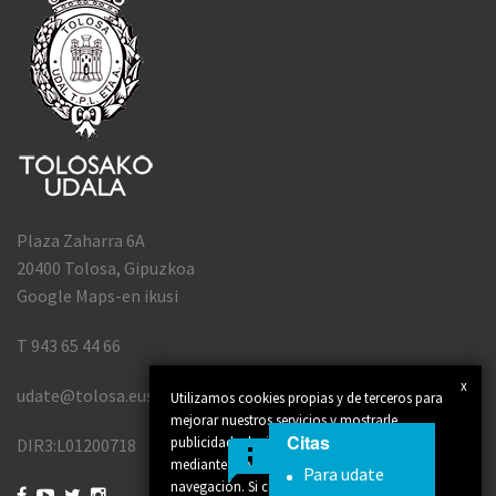
Plaza Zaharra 6A
20400 Tolosa, Gipuzkoa
Google Maps-en ikusi
T 943 65 44 66
x
udate@tolosa.eus
Utilizamos cookies propias y de terceros para
mejorar nuestros servicios y mostrarle
Citas
publicidad relacionada con sus preferencias
DIR3:L01200718
mediante el análisis de sus hábitos de
Para udate
navegación. Si continúa navegando,



