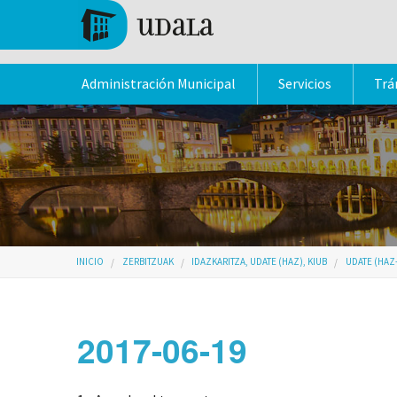
Pasar al contenido principal
Tolosa
Administración Municipal
Servicios
Trá
Usted está aquí
INICIO
ZERBITZUAK
IDAZKARITZA, UDATE (HAZ), KIUB
UDATE (HAZ
2017-06-19