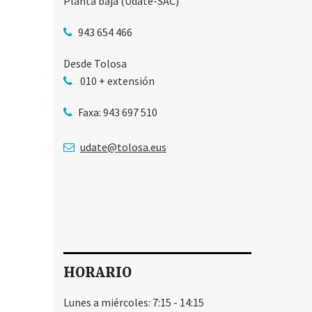
Planta baja (Udate-SAC)
943 654 466
Desde Tolosa
010 + extensión
Faxa: 943 697 510
udate@tolosa.eus
HORARIO
Lunes a miércoles: 7:15 - 14:15