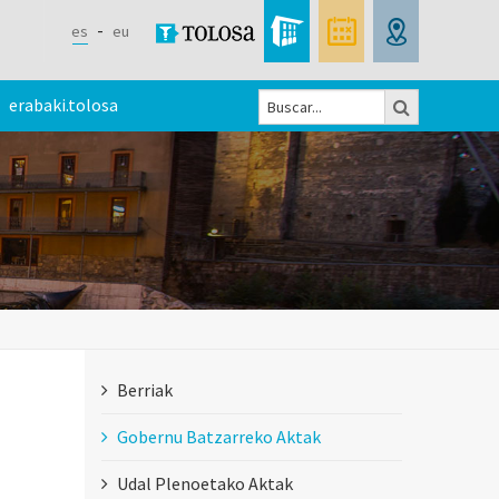
es
eu
Buscar
erabaki.tolosa
Formulario
de
búsqueda
Berriak
Gobernu Batzarreko Aktak
Udal Plenoetako Aktak