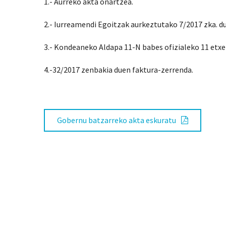
1.- Aurreko akta onartzea.
2.- Iurreamendi Egoitzak aurkeztutako 7/2017 zka. d
3.- Kondeaneko Aldapa 11-N babes ofizialeko 11 etxeb
4.-32/2017 zenbakia duen faktura-zerrenda.
Gobernu batzarreko akta eskuratu