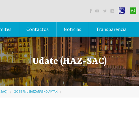




mites
Contactos
Noticias
Transparencia
Udate (HAZ-SAC)
-SAC)
GOBERNU BATZARREKO AKTAK