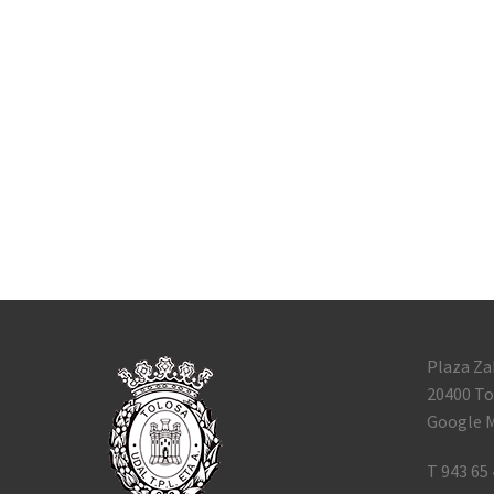
Plaza Za
20400 To
Google M
T 943 65 