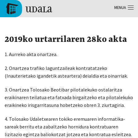
Skip to main content
MENUA
Tolosa
2019ko urtarrilaren 28ko akta
1. Aurreko akta onartzea.
2. Onartzea trafiko laguntzaileak kontratatzeko
(Inauterietako igandetik asteartera) deialdia eta oinarriak.
3. Onartzea Tolosako Beotibar pilotalekuko ostalaritza
eraikinaren teilatua eta fatxada birgaitzeko eta pilotalekuko
eraikineko irisgarritasuna hobetzeko obren 3. ziurtagiria.
4. Tolosako Udaletxearen tokiko eremuaren informatika-
sareak berritu eta zabaltzeko hornidura kontratuaren
lizitazio egintza baliokotzat jotzea eta kontratua esleitzea.