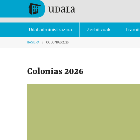
Skip to main content
Tolosa
Udal administrazioa
Zerbitzuak
Trami
Hemen zaude
HASIERA
COLONIAS 2026
Colonias 2026