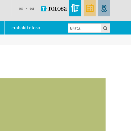
es
eu
Bilatu
erabaki.tolosa
Bilaketa
formularioa