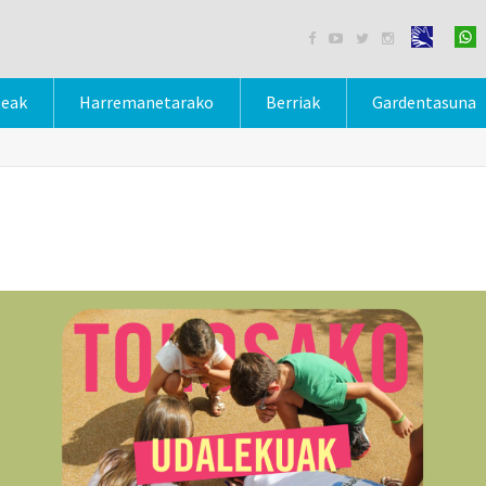




teak
Harremanetarako
Berriak
Gardentasuna