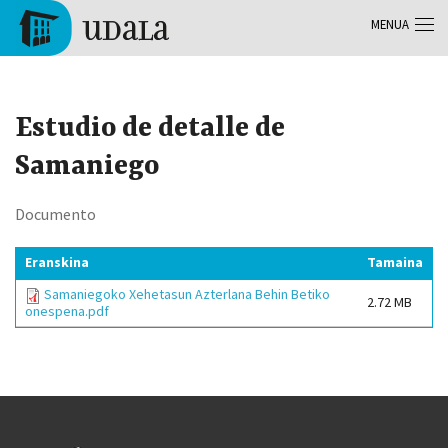
Skip to main content
MENUA
Tolosa
Estudio de detalle de
Samaniego
Documento
Eranskina
Tamaina
Samaniegoko Xehetasun Azterlana Behin Betiko
2.72 MB
onespena.pdf