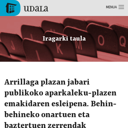
Skip to main content
MENUA
Tolosa
Iragarki taula
Arrillaga plazan jabari
publikoko aparkaleku-plazen
emakidaren esleipena. Behin-
behineko onartuen eta
baztertuen zerrendak