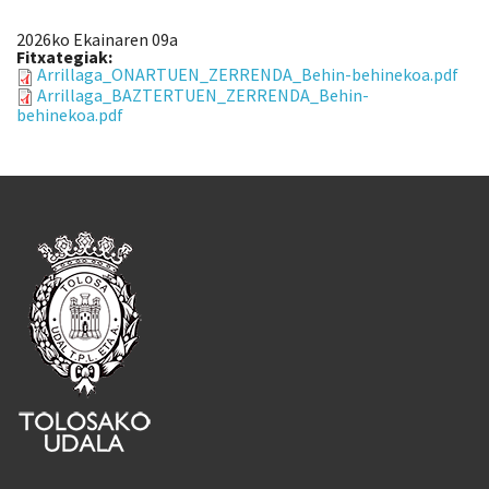
2026ko Ekainaren 09a
Fitxategiak:
Arrillaga_ONARTUEN_ZERRENDA_Behin-behinekoa.pdf
Arrillaga_BAZTERTUEN_ZERRENDA_Behin-
behinekoa.pdf