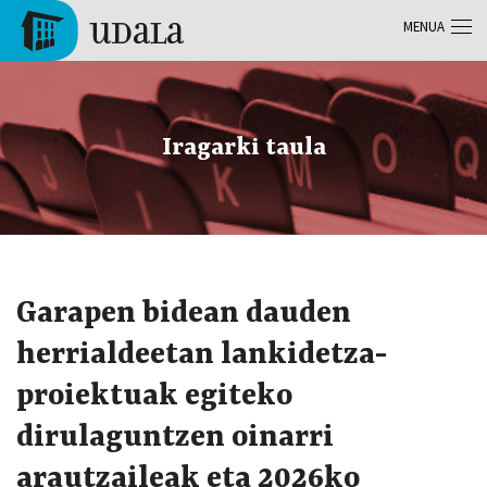
Skip to main content
MENUA
Tolosa
Iragarki taula
Garapen bidean dauden
herrialdeetan lankidetza-
proiektuak egiteko
dirulaguntzen oinarri
arautzaileak eta 2026ko