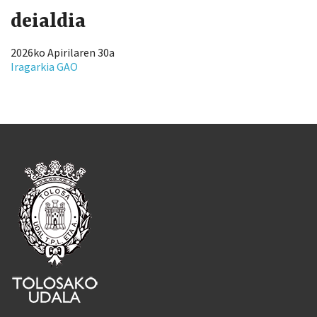
deialdia
2026ko Apirilaren 30a
Iragarkia GAO