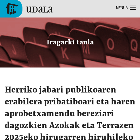
Skip to main content
MENUA
Tolosa
Iragarki taula
Herriko jabari publikoaren
erabilera pribatiboari eta haren
aprobetxamendu bereziari
dagozkien Azokak eta Terrazen
2025eko hirugarren hiruhileko