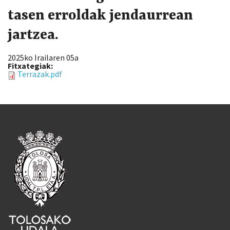
tasen erroldak jendaurrean
jartzea.
2025ko Irailaren 05a
Fitxategiak:
Terrazak.pdf