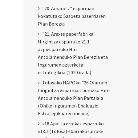
"20. Amarotz" esparruan
kokatutako Sasoeta baserriaren
Plan Berezia
"21. Araxes paperfabrika"
Hirgintza esparruko 21.1
azpiesparruko Hiri
Antolamenduko Plan Berezia eta
Ingurumen azterketa
estrategikoa (2020 iraila)
Tolosako HAPOko "26 Olarrain"
hirigintza esparruari buruzko Hiri-
Antolamenduko Plan Partziala
(Ohiko Ingurumen Ebaluazio
Estrategikoaren mende)
«18.Apatta erreka» esparruko
«18.1 (Tolosa)-Ibarrako lurrak»