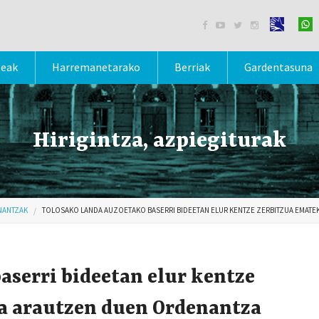




teak
Harremanetarako
Berriak
Gardentasuna
Hirigintza, azpiegiturak
NANTZAK
TOLOSAKO LANDA AUZOETAKO BASERRI BIDEETAN ELUR KENTZE ZERBITZUA EMAT
aserri bideetan elur kentze
a arautzen duen Ordenantza