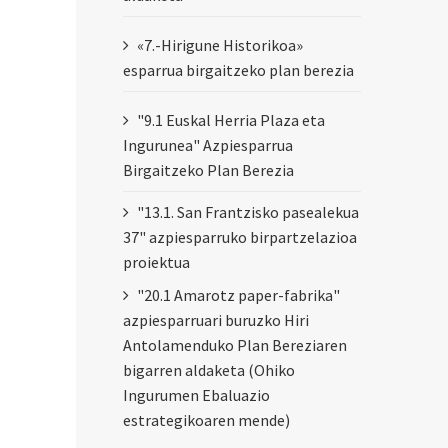
«7.-Hirigune Historikoa»
esparrua birgaitzeko plan berezia
"9.1 Euskal Herria Plaza eta
Ingurunea" Azpiesparrua
Birgaitzeko Plan Berezia
"13.1. San Frantzisko pasealekua
37" azpiesparruko birpartzelazioa
proiektua
"20.1 Amarotz paper-fabrika"
azpiesparruari buruzko Hiri
Antolamenduko Plan Bereziaren
bigarren aldaketa (Ohiko
Ingurumen Ebaluazio
estrategikoaren mende)