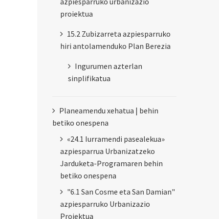
azpiesparruko urbanizazio
proiektua
15.2 Zubizarreta azpiesparruko
hiri antolamenduko Plan Berezia
Ingurumen azterlan
sinplifikatua
Planeamendu xehatua | behin
betiko onespena
«24.1 Iurramendi pasealekua»
azpiesparrua Urbanizatzeko
Jarduketa-Programaren behin
betiko onespena
"6.1 San Cosme eta San Damian"
azpiesparruko Urbanizazio
Proiektua