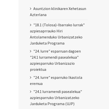
Asuntzion klinikaren Xehetasun
Azterlana
"18.1 (Tolosa)-Ibarrako lurrak"
azpiesaprrauko Hiri
Antolamenduko Urbanizatzeko
Jarduketa Programa
"24. Iurre" esparruan dagoen
"24.1 Iurramendi pasealekua"
azpiesparruko Urbanizazio
proiektua
"24. Iurre" esparruko Ikastola
eremua
"24.1 Iurramendi pasealekua"
azpiesparruko Urbanizatzeko
Jarduketa Programa (UJP)