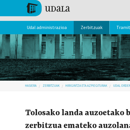
Skip to main content
Tolosa
Udal administrazioa
Zerbitzuak
Trami
Hemen zaude
HASIERA
ZERBITZUAK
HIRIGINTZA ETA AZPIEGITURAK
UDAL ORDE
Tolosako landa auzoetako b
zerbitzua emateko auzolan