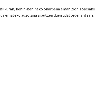
 Bilkuran, behin-behineko onarpena eman zion Tolosako
tzua emateko auzolana arautzen duen udal ordenantzari.