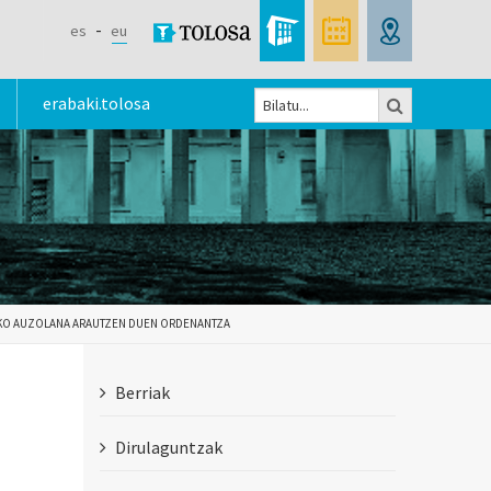
es
eu
Bilatu
erabaki.tolosa
Bilaketa
formularioa
EKO AUZOLANA ARAUTZEN DUEN ORDENANTZA
Berriak
Dirulaguntzak