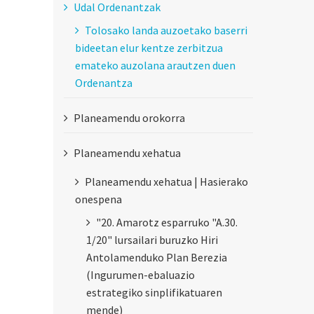
Udal Ordenantzak
Tolosako landa auzoetako baserri
bideetan elur kentze zerbitzua
emateko auzolana arautzen duen
Ordenantza
Planeamendu orokorra
Planeamendu xehatua
Planeamendu xehatua | Hasierako
onespena
"20. Amarotz esparruko "A.30.
1/20" lursailari buruzko Hiri
Antolamenduko Plan Berezia
(Ingurumen-ebaluazio
estrategiko sinplifikatuaren
mende)