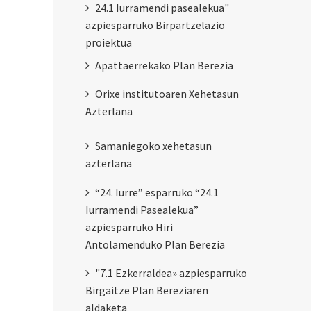
24.1 Iurramendi pasealekua"
azpiesparruko Birpartzelazio
proiektua
Apattaerrekako Plan Berezia
Orixe institutoaren Xehetasun
Azterlana
Samaniegoko xehetasun
azterlana
“24. Iurre” esparruko “24.1
Iurramendi Pasealekua”
azpiesparruko Hiri
Antolamenduko Plan Berezia
"7.1 Ezkerraldea» azpiesparruko
Birgaitze Plan Bereziaren
aldaketa