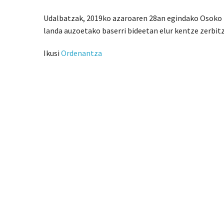
Udalbatzak, 2019ko azaroaren 28an egindako Osoko
landa auzoetako baserri bideetan elur kentze zerbi
Ikusi
Ordenantza