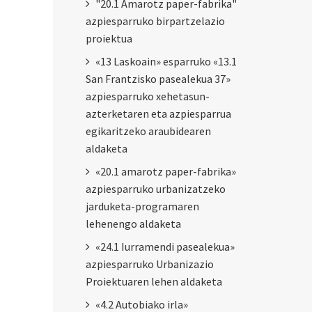
"20.1 Amarotz paper-fabrika"
azpiesparruko birpartzelazio
proiektua
«13 Laskoain» esparruko «13.1
San Frantzisko pasealekua 37»
azpiesparruko xehetasun-
azterketaren eta azpiesparrua
egikaritzeko araubidearen
aldaketa
«20.1 amarotz paper-fabrika»
azpiesparruko urbanizatzeko
jarduketa-programaren
lehenengo aldaketa
«24.1 Iurramendi pasealekua»
azpiesparruko Urbanizazio
Proiektuaren lehen aldaketa
«4.2 Autobiako irla»