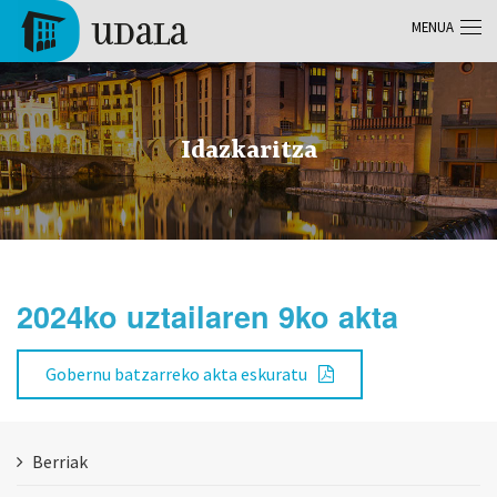
Skip to main content
MENUA
Tolosa
Idazkaritza
2024ko uztailaren 9ko akta
Gobernu batzarreko akta eskuratu
Berriak