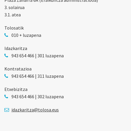
3. solairua
3.1. atea
Tolosatik
010 + luzapena
Idazkaritza
943 654 466 | 301 luzapena
Kontratazioa
943 654 466 | 311 luzapena
Etxebizitza
943 654 466 | 302 luzapena
idazkaritza@tolosa.eus