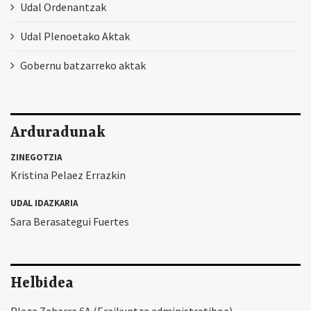
Udal Ordenantzak
Udal Plenoetako Aktak
Gobernu batzarreko aktak
Arduradunak
ZINEGOTZIA
Kristina Pelaez Errazkin
UDAL IDAZKARIA
Sara Berasategui Fuertes
Helbidea
Plaza Zaharra 6A (Eraikuntza administratiboa)