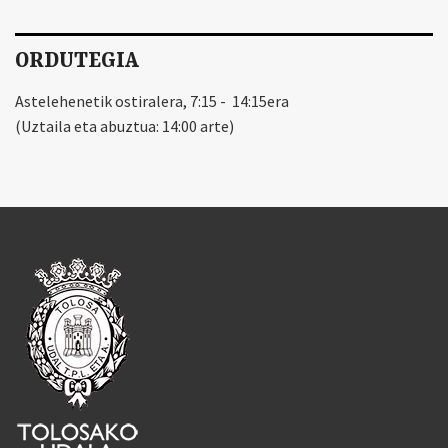
ORDUTEGIA
Astelehenetik ostiralera, 7:15 - 14:15era
(Uztaila eta abuztua: 14:00 arte)