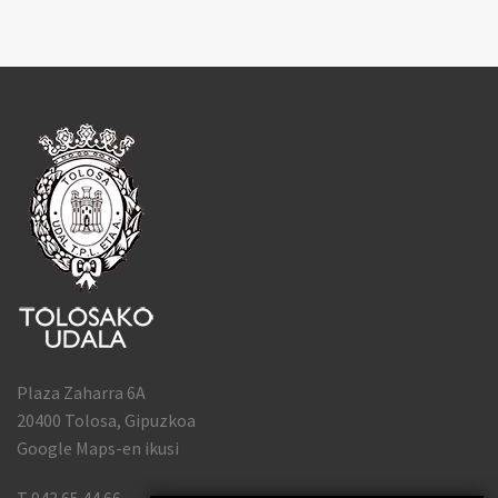
Plaza Zaharra 6A
20400 Tolosa, Gipuzkoa
Google Maps-en ikusi
T 943 65 44 66