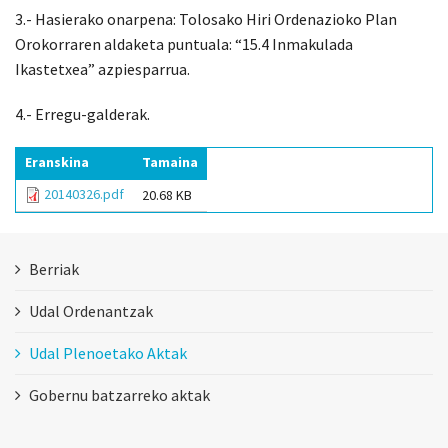
3.- Hasierako onarpena: Tolosako Hiri Ordenazioko Plan
Orokorraren aldaketa puntuala: “15.4 Inmakulada
Ikastetxea” azpiesparrua.
4.- Erregu-galderak.
Eranskina
Tamaina
20140326.pdf
20.68 KB
Berriak
Udal Ordenantzak
Udal Plenoetako Aktak
Gobernu batzarreko aktak