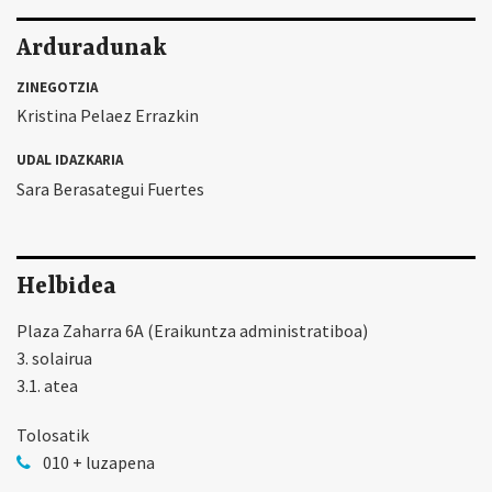
Arduradunak
ZINEGOTZIA
Kristina Pelaez Errazkin
UDAL IDAZKARIA
Sara Berasategui Fuertes
Helbidea
Plaza Zaharra 6A (Eraikuntza administratiboa)
3. solairua
3.1. atea
Tolosatik
010 + luzapena