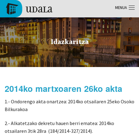
Skip to main content
MENUA
Tolosa
Idazkaritza
2014ko martxoaren 26ko akta
1.- Ondorengo akta onartzea: 2014ko otsailaren 25eko Osoko
Bilkurakoa
2.- Alkatetzako dekretu hauen berri ematea: 2014ko
otsailaren 3tik 28ra (184/2014-327/2014).