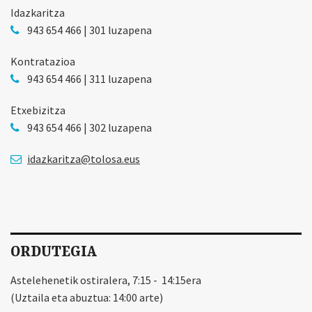
Idazkaritza
943 654 466 | 301 luzapena
Kontratazioa
943 654 466 | 311 luzapena
Etxebizitza
943 654 466 | 302 luzapena
idazkaritza@tolosa.eus
ORDUTEGIA
Astelehenetik ostiralera, 7:15 - 14:15era
(Uztaila eta abuztua: 14:00 arte)