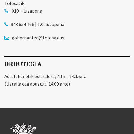
Tolosatik
010 + luzapena
943 654 466 | 122 luzapena
gobernantza@tolosa.eus
ORDUTEGIA
Astelehenetik ostiralera, 7:15 - 14:15era
(Uztaila eta abuztua: 14:00 arte)