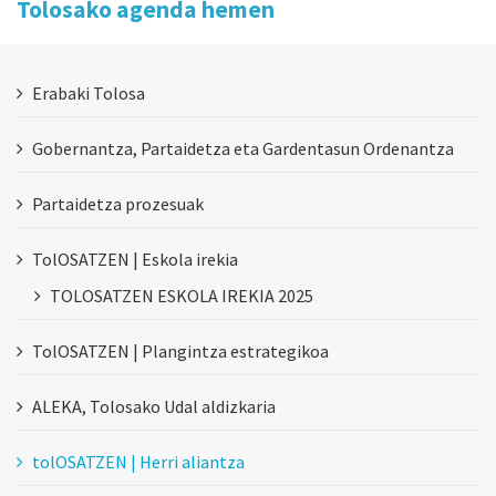
Tolosako agenda hemen
Erabaki Tolosa
Gobernantza, Partaidetza eta Gardentasun Ordenantza
Partaidetza prozesuak
TolOSATZEN | Eskola irekia
TOLOSATZEN ESKOLA IREKIA 2025
TolOSATZEN | Plangintza estrategikoa
ALEKA, Tolosako Udal aldizkaria
tolOSATZEN | Herri aliantza