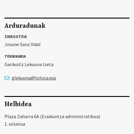
Arduradunak
ZINEGOTZIA
Josune Sanz Vidal
TEKNIKARIA
Garikoitz Lekuona Izeta
glekuona@tolosa.eus
Helbidea
Plaza Zaharra 6A (Eraikuntza administratiboa)
1. solairua