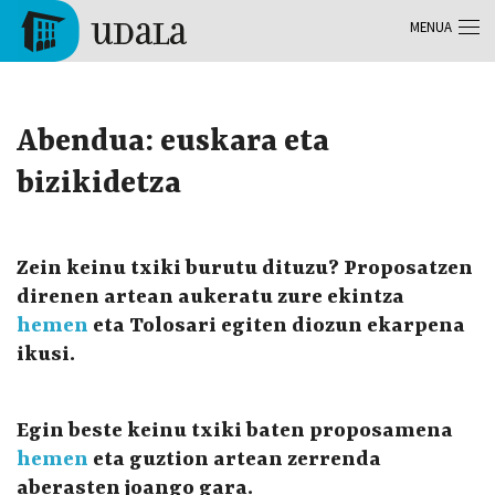
Skip to main content
MENUA
Tolosa
Abendua: euskara eta
bizikidetza
Zein keinu txiki burutu dituzu? Proposatzen
direnen artean aukeratu zure ekintza
hemen
eta Tolosari egiten diozun ekarpena
ikusi.
Egin beste keinu txiki baten proposamena
hemen
eta guztion artean zerrenda
aberasten joango gara.