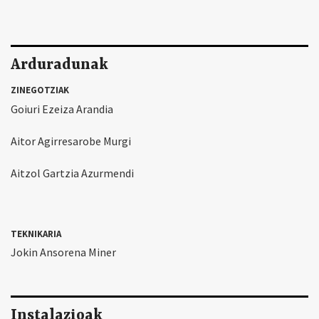
Arduradunak
ZINEGOTZIAK
Goiuri Ezeiza Arandia
Aitor Agirresarobe Murgi
Aitzol Gartzia Azurmendi
TEKNIKARIA
Jokin Ansorena Miner
Instalazioak