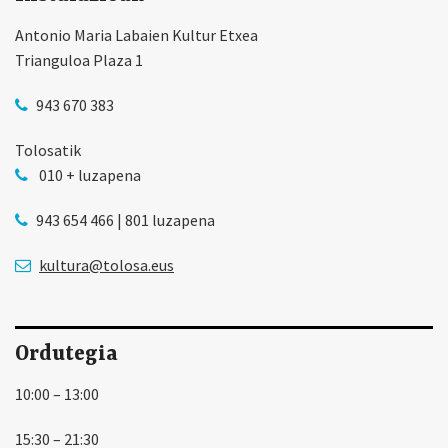
Antonio Maria Labaien Kultur Etxea
Trianguloa Plaza 1
943 670 383
Tolosatik
010 + luzapena
943 654 466 | 801 luzapena
kultura@tolosa.eus
Ordutegia
10:00 – 13:00
15:30 – 21:30