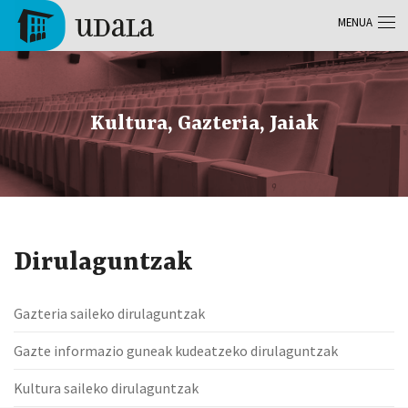
Skip to main content
MENUA
Tolosa
Kultura, Gazteria, Jaiak
Dirulaguntzak
Gazteria saileko dirulaguntzak
Gazte informazio guneak kudeatzeko dirulaguntzak
Kultura saileko dirulaguntzak