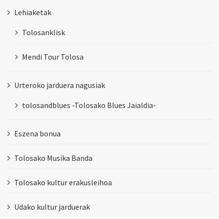
Lehiaketak
Tolosanklisk
Mendi Tour Tolosa
Urteroko jarduera nagusiak
tolosandblues -Tolosako Blues Jaialdia-
Eszena bonua
Tolosako Musika Banda
Tolosako kultur erakusleihoa
Udako kultur jarduerak