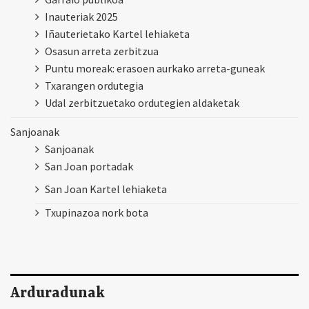
Inauteriak 2025
Iñauterietako Kartel lehiaketa
Osasun arreta zerbitzua
Puntu moreak: erasoen aurkako arreta-guneak
Txarangen ordutegia
Udal zerbitzuetako ordutegien aldaketak
Sanjoanak
Sanjoanak
San Joan portadak
San Joan Kartel lehiaketa
Txupinazoa nork bota
Arduradunak