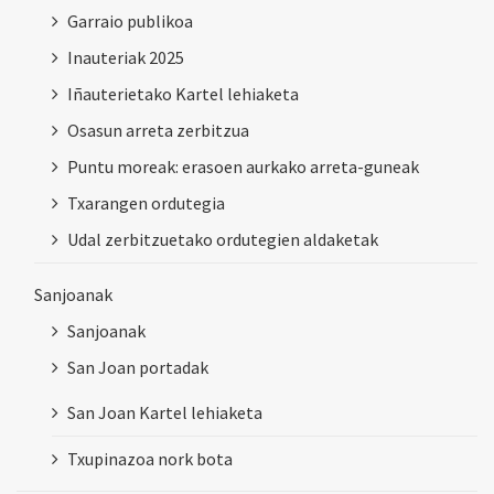
Garraio publikoa
Inauteriak 2025
Iñauterietako Kartel lehiaketa
Osasun arreta zerbitzua
Puntu moreak: erasoen aurkako arreta-guneak
Txarangen ordutegia
Udal zerbitzuetako ordutegien aldaketak
Sanjoanak
Sanjoanak
San Joan portadak
San Joan Kartel lehiaketa
Txupinazoa nork bota