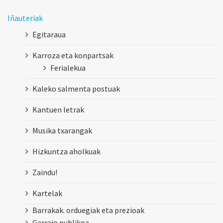
Iñauteriak
Egitaraua
Karroza eta konpartsak
Ferialekua
Kaleko salmenta postuak
Kantuen letrak
Musika txarangak
Hizkuntza aholkuak
Zaindu!
Kartelak
Barrakak. orduegiak eta prezioak
Garraio publikoa