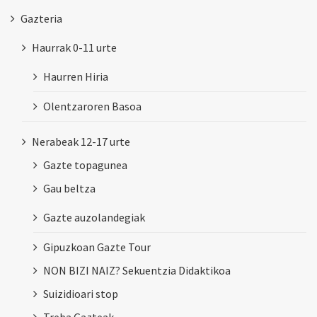
Gazteria
Haurrak 0-11 urte
Haurren Hiria
Olentzaroren Basoa
Nerabeak 12-17 urte
Gazte topagunea
Gau beltza
Gazte auzolandegiak
Gipuzkoan Gazte Tour
NON BIZI NAIZ? Sekuentzia Didaktikoa
Suizidioari stop