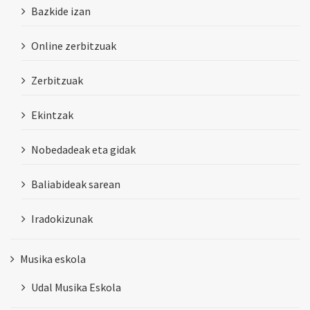
Bazkide izan
Online zerbitzuak
Zerbitzuak
Ekintzak
Nobedadeak eta gidak
Baliabideak sarean
Iradokizunak
Musika eskola
Udal Musika Eskola