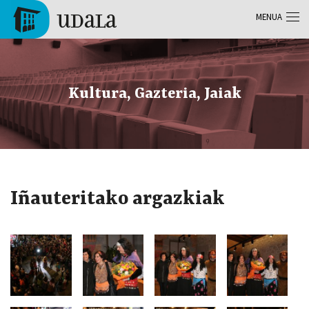
Skip to main content
MENUA
Tolosa
Kultura, Gazteria, Jaiak
Iñauteritako argazkiak