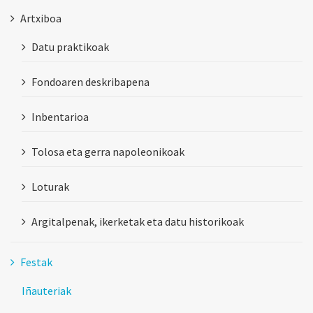
Artxiboa
Datu praktikoak
Fondoaren deskribapena
Inbentarioa
Tolosa eta gerra napoleonikoak
Loturak
Argitalpenak, ikerketak eta datu historikoak
Festak
Iñauteriak