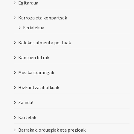
Egitaraua
Karroza eta konpartsak
Ferialekua
Kaleko salmenta postuak
Kantuen letrak
Musika txarangak
Hizkuntza aholkuak
Zaindu!
Kartelak
Barrakak. orduegiak eta prezioak