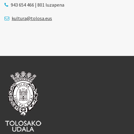
943 654 466 | 801 luzapena
kultura@tolosa.eus