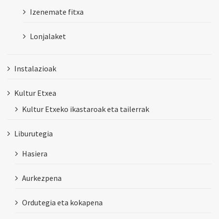
Izenemate fitxa
Lonjalaket
Instalazioak
Kultur Etxea
Kultur Etxeko ikastaroak eta tailerrak
Liburutegia
Hasiera
Aurkezpena
Ordutegia eta kokapena