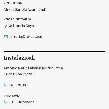
ZINEGOTZIA
Aitzol Gartzia Azurmendi
KOORDINATZAILEA
Iyuya Urrutia Goya
iurrutia@tolosa.eus
Instalazioak
Antonio Maria Labaien Kultur Etxea
Trianguloa Plaza 1
943 670 383
Tolosatik
010 + luzapena