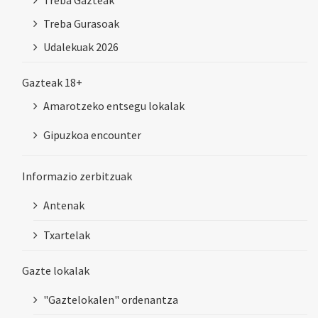
Treba Gazteak
Treba Gurasoak
Udalekuak 2026
Gazteak 18+
Amarotzeko entsegu lokalak
Gipuzkoa encounter
Informazio zerbitzuak
Antenak
Txartelak
Gazte lokalak
"Gaztelokalen" ordenantza