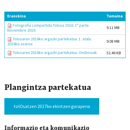
Eranskina
Tamaina
Fotografía compartida Tolosa 2016. 1ª parte.
9.11 MB
Noviembre 2016
Tolosaren 2016ko argazki partekatua. 1. atala.
9.08 MB
2016ko azaroa
Tolosaren 2016ko argazki partekatua. Ondorioak
52.46 KB
Plangintza partekatua
tolOsatzen 2017ko ekintzen garapena
Informazio eta komunikazio