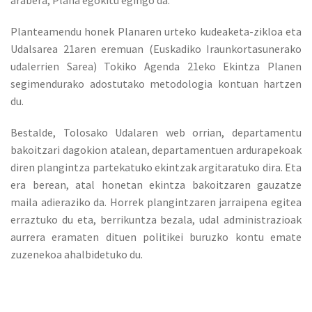
arabera, Plana egokitu egingo da.
Planteamendu honek Planaren urteko kudeaketa-zikloa eta
Udalsarea 21aren eremuan (Euskadiko Iraunkortasunerako
udalerrien Sarea) Tokiko Agenda 21eko Ekintza Planen
segimendurako adostutako metodologia kontuan hartzen
du.
Bestalde, Tolosako Udalaren web orrian, departamentu
bakoitzari dagokion atalean, departamentuen ardurapekoak
diren plangintza partekatuko ekintzak argitaratuko dira. Eta
era berean, atal honetan ekintza bakoitzaren gauzatze
maila adieraziko da. Horrek plangintzaren jarraipena egitea
erraztuko du eta, berrikuntza bezala, udal administrazioak
aurrera eramaten dituen politikei buruzko kontu emate
zuzenekoa ahalbidetuko du.