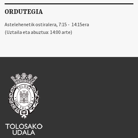
ORDUTEGIA
Astelehenetik ostiralera, 7:15 - 14:15era
(Uztaila eta abuztua: 14:00 arte)