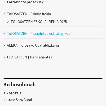
Partaidetza prozesuak
TolOSATZEN | Eskola irekia
TOLOSATZEN ESKOLA IREKIA 2025
TolOSATZEN | Plangintza estrategikoa
ALEKA, Tolosako Udal aldizkaria
tolOSATZEN | Herri aliantza
Arduradunak
ZINEGOTZIA
Josune Sanz Vidal