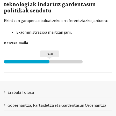
teknologiak indartuz gardentasun
politikak sendotu
Ekintzen garapena ebaluatzeko erreferentziazko jarduera:
E-administrazioa martxan jarri.
Betetze maila
%58
Erabaki Tolosa
Gobernantza, Partaidetza eta Gardentasun Ordenantza