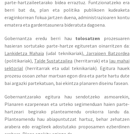
parte-hartzaileetarako bidea erraztuz. Funtzionatzeko era
berri bat da, plan eta politika publikoen kudeaketa
eraginkorrean fokua jartzen duena, administrazioaren kontu
ematera eta gardentasunera bideratuta dagoena.
Gobernantza eredu berri hau
tolosatzen
prozesuaren
hasieran sortutako parte-hartze egituretan oinarritzen da:
Lankidetza Mahaia
(udal teknikariak),
Jarraipen Batzordea
(politikariak),
Talde Sustatzailea
(herritarrak) eta
lau mahai
sektorial
(herritarrak eta udal teknikariak). Egitura hauek
prozesu osoan zehar martxan egon dira eta parte hartu dute
bai argazki partekatuan, bai ekintza planaren diseinu fasean.
Gobernantzarako egitura hau sendotzeko asmoarekin,
Planaren ezarpenean eta urteko segimenduan haien parte-
hartzeari begirako planteamendu orokorra landu da.
Planteamendu hau abiapuntutzat hartuz, behar zehatzen
arabera edo eragileek adostutako proposamen ezberdinen