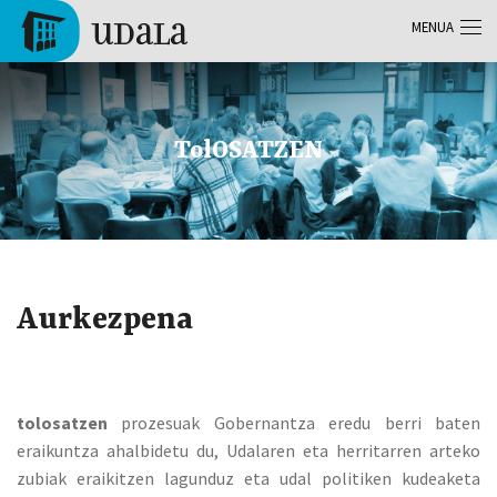
Skip to main content
MENUA
Tolosa
TolOSATZEN
Aurkezpena
tolosatzen
prozesuak Gobernantza eredu berri baten
eraikuntza ahalbidetu du, Udalaren eta herritarren arteko
zubiak eraikitzen lagunduz eta udal politiken kudeaketa