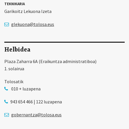
TEKNIKARIA
Garikoitz Lekuona Izeta
glekuona@tolosa.eus
Helbidea
Plaza Zaharra 6A (Eraikuntza administratiboa)
1. solairua
Tolosatik
010 + luzapena
943 654 466 | 122 luzapena
gobernantza@tolosa.eus