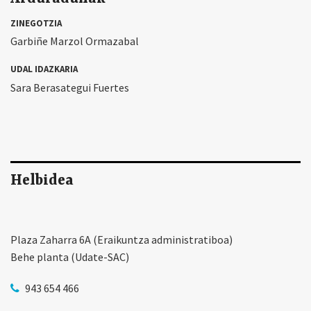
ZINEGOTZIA
Garbiñe Marzol Ormazabal
UDAL IDAZKARIA
Sara Berasategui Fuertes
Helbidea
Plaza Zaharra 6A (Eraikuntza administratiboa)
Behe planta (Udate-SAC)
943 654 466