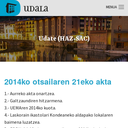
Skip to main content
MENUA
Tolosa
Udate (HAZ-SAC)
2014ko otsailaren 21eko akta
1.- Aurreko akta onartzea.
2.- Galtzaundiren hitzarmena.
3.- UEMAren 2014ko kuota.
4.- Laskorain ikastolari Kondeaneko aldapako lokalaren
baimena luzatzea.