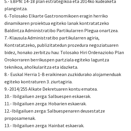
5.- EBPN: 14-18 plan estrategikoa eta 2014ko kudeaketa
plangintza.
6.-Tolosako Elkarte Gastronomikoen eragin herriko
dinamikaren proiektua egiteko lanak kontratatzeko
Baldintza Administratibo Partikularren Plegua onartzea.
7.-Klausula Administratibo partikularren agiria,
Kontratatzeko, publizitatedun prozedura negoziatuaren
bidez, honako zerbitzu hau: Tolosako Hiri Ordenazioko Plan
Orokorraren berrikuspen partziala egiteko laguntza
teknikoa, aholkularitza eta idazketa.
8.- Euskal Herria 1-B eraikinean zuzkidurako alojamenduak
egiteko kontraturen 3. ziurtagiria.
9.-2014/255 Alkate Dekretuaren kontu ematea.
10.- Ibilgailuen zerga: Salbuespen eskaerak.
11.- Ibilgailuen zerga: Hobarien eskaerak.
12.-Ibilgailuen zerga: Salbuespenaren deusestatze
proposamenak.
13.- Ibilgailuen zerga: Hainbat eskaerak.