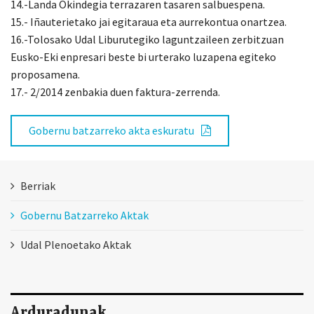
14.-Landa Okindegia terrazaren tasaren salbuespena.
15.- Iñauterietako jai egitaraua eta aurrekontua onartzea.
16.-Tolosako Udal Liburutegiko laguntzaileen zerbitzuan
Eusko-Eki enpresari beste bi urterako luzapena egiteko
proposamena.
17.- 2/2014 zenbakia duen faktura-zerrenda.
Gobernu batzarreko akta eskuratu
Berriak
Gobernu Batzarreko Aktak
Udal Plenoetako Aktak
Arduradunak