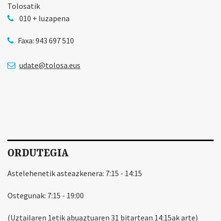
Tolosatik
010 + luzapena
Faxa: 943 697 510
udate@tolosa.eus
ORDUTEGIA
Astelehenetik asteazkenera: 7:15 - 14:15
Ostegunak: 7:15 - 19:00
(Uztailaren 1etik abuaztuaren 31 bitartean 14:15ak arte)