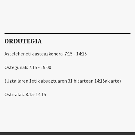
ORDUTEGIA
Astelehenetik asteazkenera: 7:15 - 14:15
Ostegunak: 7:15 - 19:00
(Uztailaren 1etik abuaztuaren 31 bitartean 14:15ak arte)
Ostiralak: 8:15-14:15