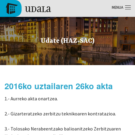
Skip to main content
MENUA
Tolosa
Udate (HAZ-SAC)
2016ko uztailaren 26ko akta
1.- Aurreko akta onartzea.
2.- Gizarteratzeko zerbitzu teknikoaren kontratazioa.
3.- Tolosako Nerabeentzako balioanitzeko Zerbitzuaren