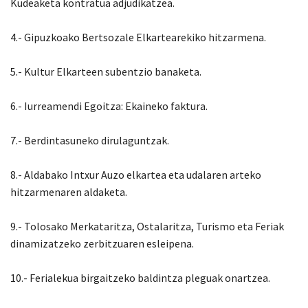
Kudeaketa kontratua adjudikatzea.
4.- Gipuzkoako Bertsozale Elkartearekiko hitzarmena.
5.- Kultur Elkarteen subentzio banaketa.
6.- Iurreamendi Egoitza: Ekaineko faktura.
7.- Berdintasuneko dirulaguntzak.
8.- Aldabako Intxur Auzo elkartea eta udalaren arteko
hitzarmenaren aldaketa.
9.- Tolosako Merkataritza, Ostalaritza, Turismo eta Feriak
dinamizatzeko zerbitzuaren esleipena.
10.- Ferialekua birgaitzeko baldintza pleguak onartzea.