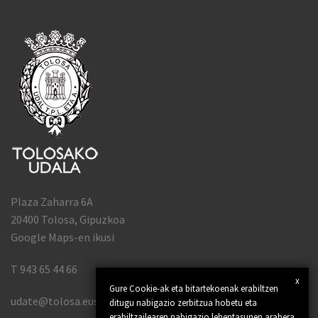
Plaza Zaharra 6A
20400 Tolosa, Gipuzkoa
Google Maps-en ikusi
T 943 65 44 66
x
Gure Cookie-ak eta bitartekoenak erabiltzen
udate@tolosa.eus
ditugu nabigazio zerbitzua hobetu eta
erabiltzailearen nabigazio lehentasunen arabera