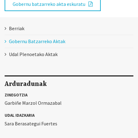
Gobernu batzarreko akta eskuratu
Berriak
Gobernu Batzarreko Aktak
Udal Plenoetako Aktak
Arduradunak
ZINEGOTZIA
Garbiñe Marzol Ormazabal
UDAL IDAZKARIA
Sara Berasategui Fuertes