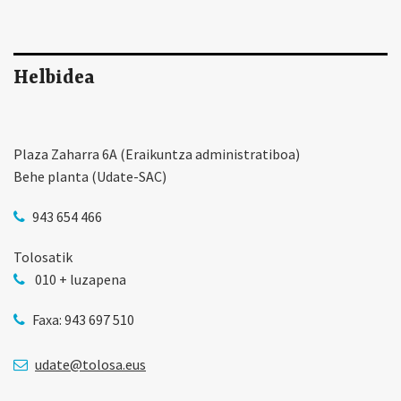
Helbidea
Plaza Zaharra 6A (Eraikuntza administratiboa)
Behe planta (Udate-SAC)
943 654 466
Tolosatik
010 + luzapena
Faxa: 943 697 510
udate@tolosa.eus