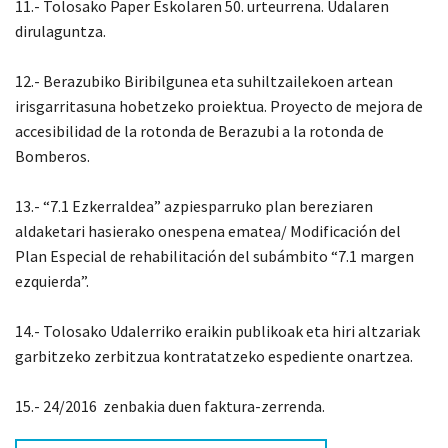
11.- Tolosako Paper Eskolaren 50. urteurrena. Udalaren
dirulaguntza.
12.- Berazubiko Biribilgunea eta suhiltzailekoen artean
irisgarritasuna hobetzeko proiektua. Proyecto de mejora de
accesibilidad de la rotonda de Berazubi a la rotonda de
Bomberos.
13.- “7.1 Ezkerraldea” azpiesparruko plan bereziaren
aldaketari hasierako onespena ematea/ Modificación del
Plan Especial de rehabilitación del subámbito “7.1 margen
ezquierda”.
14.- Tolosako Udalerriko eraikin publikoak eta hiri altzariak
garbitzeko zerbitzua kontratatzeko espediente onartzea.
15.- 24/2016 zenbakia duen faktura-zerrenda.