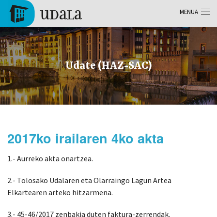
Skip to main content
MENUA
Tolosa
Udate (HAZ-SAC)
2017ko irailaren 4ko akta
1.- Aurreko akta onartzea.
2.- Tolosako Udalaren eta Olarraingo Lagun Artea
Elkartearen arteko hitzarmena.
3.- 45-46/2017 zenbakia duten faktura-zerrendak.