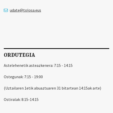
udate@tolosa.eus
ORDUTEGIA
Astelehenetik asteazkenera: 7:15 - 14:15
Ostegunak: 7:15 - 19:00
(Uztailaren 1etik abuaztuaren 31 bitartean 14:15ak arte)
Ostiralak: 8:15-14:15