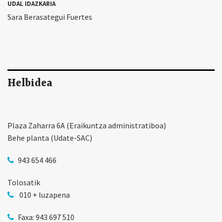
UDAL IDAZKARIA
Sara Berasategui Fuertes
Helbidea
Plaza Zaharra 6A (Eraikuntza administratiboa)
Behe planta (Udate-SAC)
943 654 466
Tolosatik
010 + luzapena
Faxa: 943 697 510