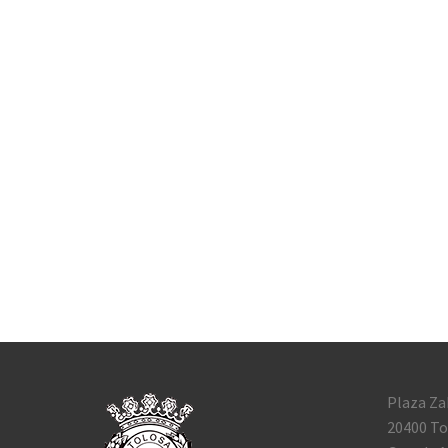
Plaza Za
20400 To