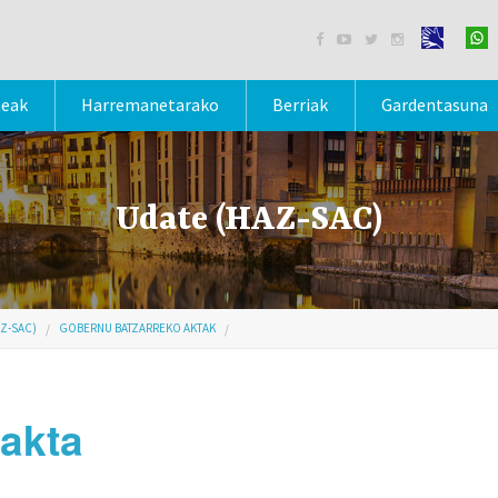




teak
Harremanetarako
Berriak
Gardentasuna
Udate (HAZ-SAC)
Z-SAC)
GOBERNU BATZARREKO AKTAK
 akta