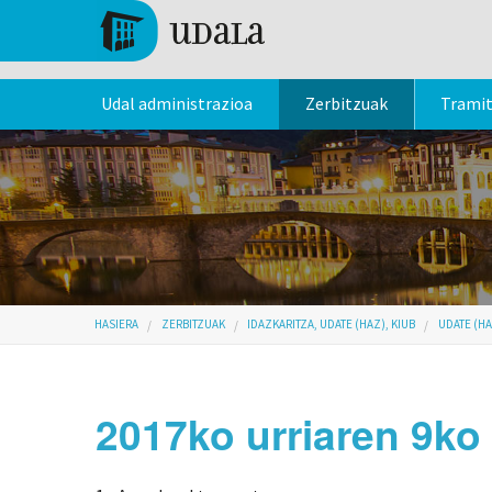
Skip to main content
Tolosa
Udal administrazioa
Zerbitzuak
Trami
Hemen zaude
HASIERA
ZERBITZUAK
IDAZKARITZA, UDATE (HAZ), KIUB
UDATE (HA
2017ko urriaren 9ko