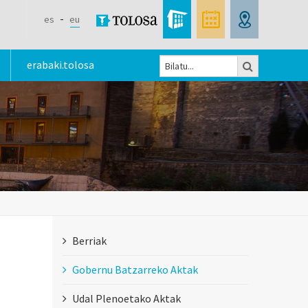
es
eu
Bilatu
erabaki.tolosa
Bilaketa
formularioa
Berriak
Gobernu Batzarreko Aktak
Udal Plenoetako Aktak