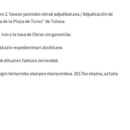
n 2. fasean jasotako obrak adjudikatzea./ Adjudicación de
a de la Plaza de Toros” de Tolosa.
 Icio y la tasa de Obras sin garantías.
atazio-espedienteari atxikitzea.
ak dituzten faktura zerrendak.
egin beharreko ekarpen ekonomikoa. 2017ko ekaina, uztaila