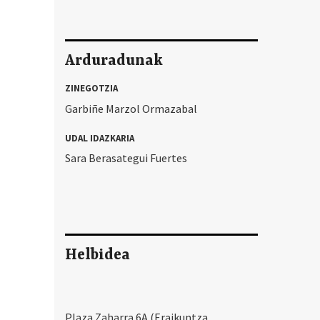
Arduradunak
ZINEGOTZIA
Garbiñe Marzol Ormazabal
UDAL IDAZKARIA
Sara Berasategui Fuertes
Helbidea
Plaza Zaharra 6A (Eraikuntza