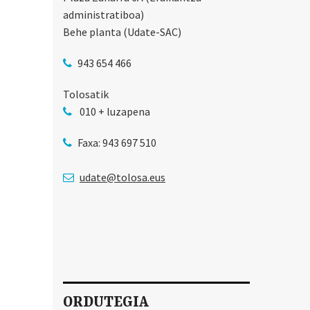
administratiboa)
Behe planta (Udate-SAC)
943 654 466
Tolosatik
010 + luzapena
Faxa: 943 697 510
udate@tolosa.eus
ORDUTEGIA