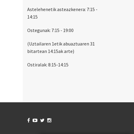
Astelehenetik asteazkenera: 7:15 -
14:15
Ostegunak: 7:15 - 19:00
(Uztailaren 1etik abuaztuaren 31
bitartean 14:15ak arte)
Ostiralak: 8:15-14:15



