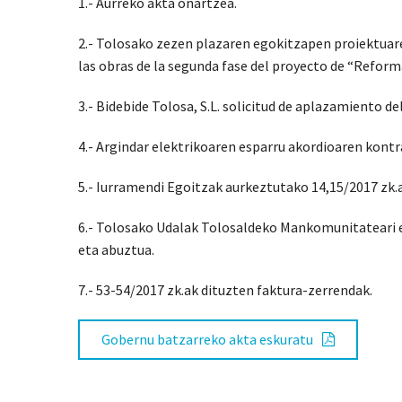
1.- Aurreko akta onartzea.
2.- Tolosako zezen plazaren egokitzapen proiektuare
las obras de la segunda fase del proyecto de “Reform
3.- Bidebide Tolosa, S.L. solicitud de aplazamiento del
4.- Argindar elektrikoaren esparru akordioaren kontr
5.- Iurramendi Egoitzak aurkeztutako 14,15/2017 zk.
6.- Tolosako Udalak Tolosaldeko Mankomunitateari 
eta abuztua.
7.- 53-54/2017 zk.ak dituzten faktura-zerrendak.
Gobernu batzarreko akta eskuratu