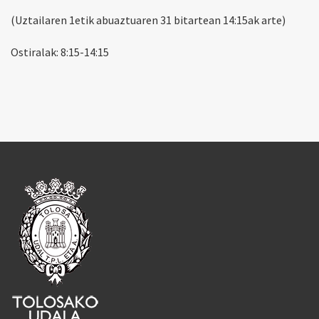
(Uztailaren 1etik abuaztuaren 31 bitartean 14:15ak arte)
Ostiralak: 8:15-14:15