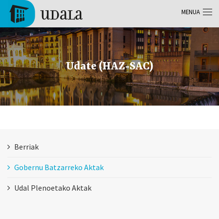
Skip to main content
MENUA
Tolosa
Udate (HAZ-SAC)
Berriak
Gobernu Batzarreko Aktak
Udal Plenoetako Aktak