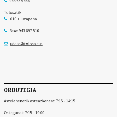
943 654 466
Tolosatik
010 + luzapena
Faxa: 943 697 510
udate@tolosa.eus
ORDUTEGIA
Astelehenetik asteazkenera: 7:15 - 14:15
Ostegunak: 7:15 - 19:00