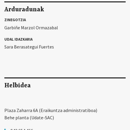
Arduradunak
ZINEGOTZIA
Garbiñe Marzol Ormazabal
UDAL IDAZKARIA
Sara Berasategui Fuertes
Helbidea
Plaza Zaharra 6A (Eraikuntza administratiboa)
Behe planta (Udate-SAC)