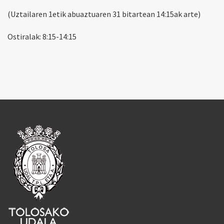
(Uztailaren 1etik abuaztuaren 31 bitartean 14:15ak arte)
Ostiralak: 8:15-14:15