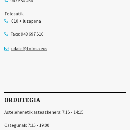
943 654 466
Tolosatik
010 + luzapena
Faxa: 943 697 510
udate@tolosa.eus
ORDUTEGIA
Astelehenetik asteazkenera: 7:15 - 14:15
Ostegunak: 7:15 - 19:00