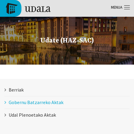
Skip to main content
MENUA
Tolosa
Udate (HAZ-SAC)
Berriak
Gobernu Batzarreko Aktak
Udal Plenoetako Aktak