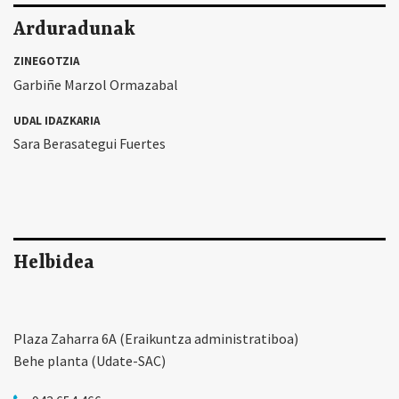
Arduradunak
ZINEGOTZIA
Garbiñe Marzol Ormazabal
UDAL IDAZKARIA
Sara Berasategui Fuertes
Helbidea
Plaza Zaharra 6A (Eraikuntza administratiboa)
Behe planta (Udate-SAC)