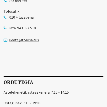
943 654 466
Tolosatik
010 + luzapena
Faxa: 943 697 510
udate@tolosa.eus
ORDUTEGIA
Astelehenetik asteazkenera: 7:15 - 14:15
Ostegunak: 7:15 - 19:00