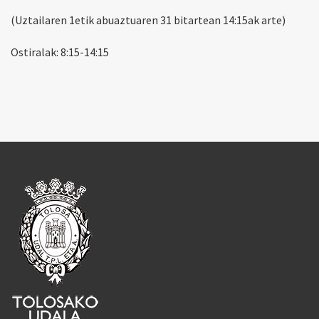
(Uztailaren 1etik abuaztuaren 31 bitartean 14:15ak arte)
Ostiralak: 8:15-14:15