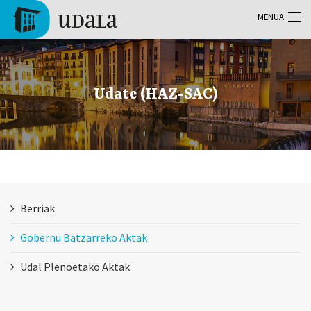
Skip to main content
MENUA
Tolosa
Udate (HAZ-SAC)
Berriak
Gobernu Batzarreko Aktak
Udal Plenoetako Aktak