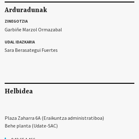
Arduradunak
ZINEGOTZIA
Garbiñe Marzol Ormazabal
UDAL IDAZKARIA
Sara Berasategui Fuertes
Helbidea
Plaza Zaharra 6A (Eraikuntza administratiboa)
Behe planta (Udate-SAC)