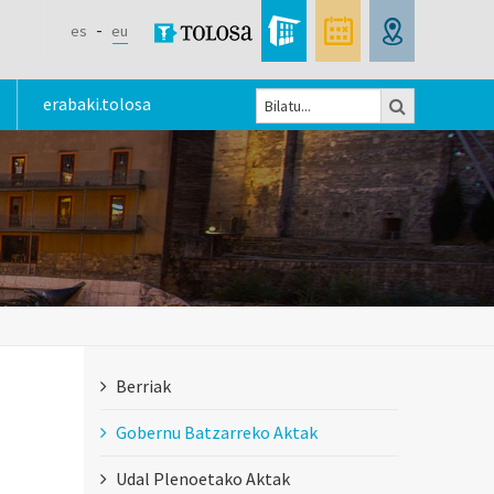
es
eu
Bilatu
erabaki.tolosa
Bilaketa
formularioa
Berriak
Gobernu Batzarreko Aktak
Udal Plenoetako Aktak