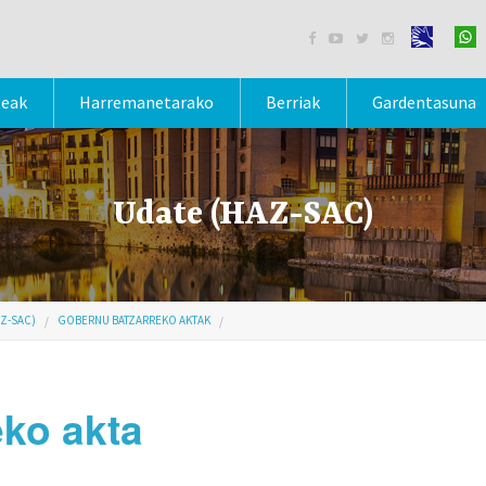




teak
Harremanetarako
Berriak
Gardentasuna
Udate (HAZ-SAC)
Z-SAC)
GOBERNU BATZARREKO AKTAK
eko akta