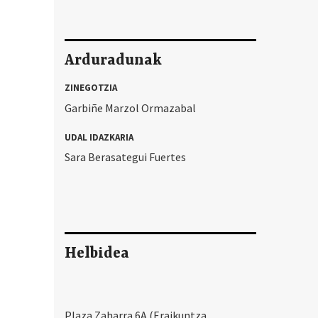
Arduradunak
ZINEGOTZIA
Garbiñe Marzol Ormazabal
UDAL IDAZKARIA
Sara Berasategui Fuertes
Helbidea
Plaza Zaharra 6A (Eraikuntza