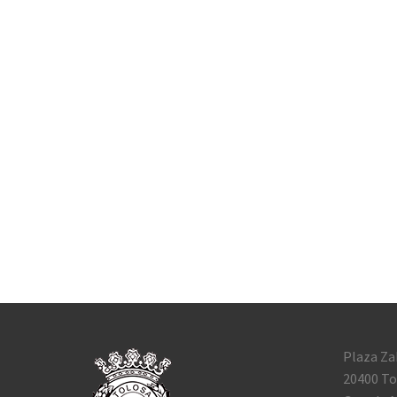
Plaza Za
20400 To