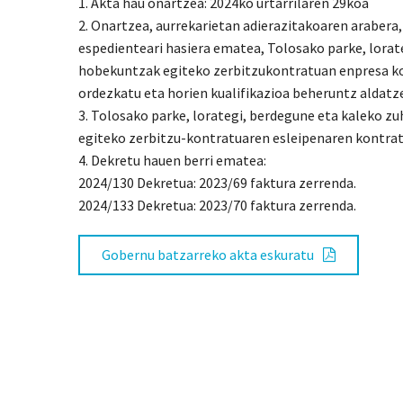
1. Akta hau onartzea: 2024ko urtarrilaren 29koa
2. Onartzea, aurrekarietan adierazitakoaren araber
espedienteari hasiera ematea, Tolosako parke, lora
hobekuntzak egiteko zerbitzukontratuan enpresa ko
ordezkatu eta horien kualifikazioa beheruntz aldatz
3. Tolosako parke, lorategi, berdegune eta kaleko 
egiteko zerbitzu-kontratuaren esleipenaren kontrata
4. Dekretu hauen berri ematea:
2024/130 Dekretua: 2023/69 faktura zerrenda.
2024/133 Dekretua: 2023/70 faktura zerrenda.
Gobernu batzarreko akta eskuratu