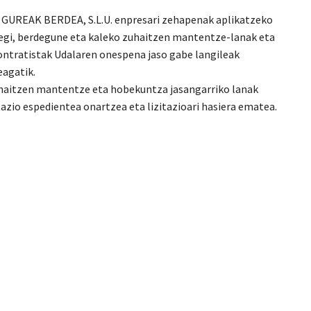
a, GUREAK BERDEA, S.L.U. enpresari zehapenak aplikatzeko
tegi, berdegune eta kaleko zuhaitzen mantentze-lanak eta
ntratistak Udalaren onespena jaso gabe langileak
eagatik.
zuhaitzen mantentze eta hobekuntza jasangarriko lanak
zio espedientea onartzea eta lizitazioari hasiera ematea.