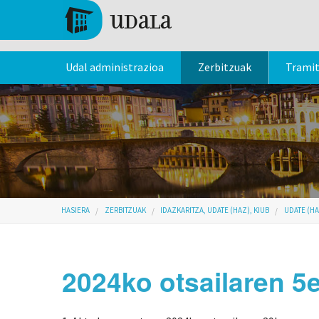
Skip to main content
Tolosa
Udal administrazioa
Zerbitzuak
Trami
Hemen zaude
HASIERA
ZERBITZUAK
IDAZKARITZA, UDATE (HAZ), KIUB
UDATE (HA
2024ko otsailaren 5