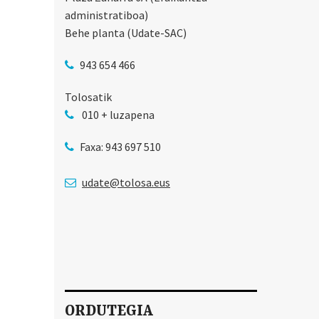
administratiboa)
Behe planta (Udate-SAC)
943 654 466
Tolosatik
010 + luzapena
Faxa: 943 697 510
udate@tolosa.eus
ORDUTEGIA