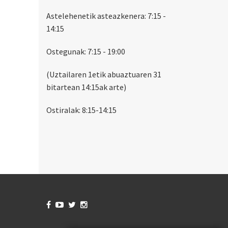
Astelehenetik asteazkenera: 7:15 -
14:15
Ostegunak: 7:15 - 19:00
(Uztailaren 1etik abuaztuaren 31
bitartean 14:15ak arte)
Ostiralak: 8:15-14:15



