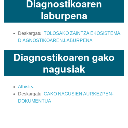
Diagnostikoaren
laburpena
Deskargatu:
TOLOSAKO ZAINTZA EKOSISTEMA.
DIAGNOSTIKOAREN.LABURPENA
Diagnostikoaren gako
nagusiak
Albistea
Deskargatu:
GAKO NAGUSIEN AURKEZPEN-
DOKUMENTUA