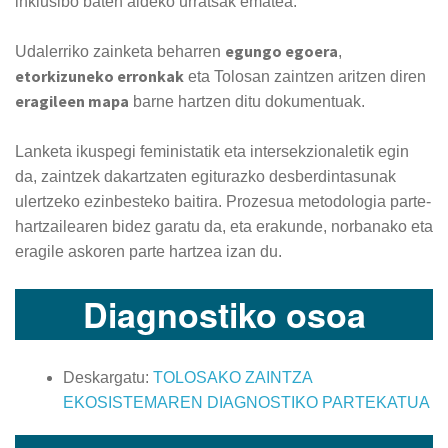
inklusibo baten aldeko urratsak ematea.
egungo egoera
Udalerriko zainketa beharren
,
etorkizuneko erronkak
eta Tolosan zaintzen aritzen diren
eragileen mapa
barne hartzen ditu dokumentuak.
Lanketa ikuspegi feministatik eta intersekzionaletik egin
da, zaintzek dakartzaten egiturazko desberdintasunak
ulertzeko ezinbesteko baitira. Prozesua metodologia parte-
hartzailearen bidez garatu da, eta erakunde, norbanako eta
eragile askoren parte hartzea izan du.
Diagnostiko osoa
Deskargatu:
TOLOSAKO ZAINTZA
EKOSISTEMAREN DIAGNOSTIKO PARTEKATUA