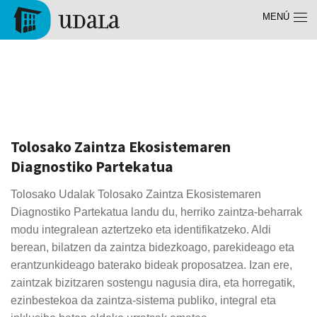
Pasar al contenido principal
MENÚ
Tolosa
Zaintza
Tolosako Zaintza Ekosistemaren
Diagnostiko Partekatua
Tolosako Udalak Tolosako Zaintza Ekosistemaren
Diagnostiko Partekatua landu du, herriko zaintza-beharrak
modu integralean aztertzeko eta identifikatzeko. Aldi
berean, bilatzen da zaintza bidezkoago, parekideago eta
erantzunkideago baterako bideak proposatzea. Izan ere,
zaintzak bizitzaren sostengu nagusia dira, eta horregatik,
ezinbestekoa da zaintza-sistema publiko, integral eta