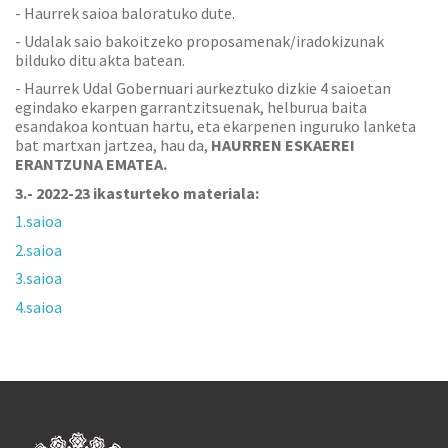
- Haurrek saioa baloratuko dute.
- Udalak saio bakoitzeko proposamenak/iradokizunak
bilduko ditu akta batean.
- Haurrek Udal Gobernuari aurkeztuko dizkie 4 saioetan
egindako ekarpen garrantzitsuenak, helburua baita
esandakoa kontuan hartu, eta ekarpenen inguruko lanketa
bat martxan jartzea, hau da,
HAURREN ESKAEREI
ERANTZUNA EMATEA.
3.- 2022-23 ikasturteko materiala:
1.saioa
2.saioa
3.saioa
4.saioa