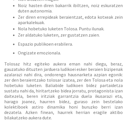
Noiz hasten diren bakarrik ibiltzen, noiz eskuratzen
duten autonomia.
Zer diren errepideak beraientzat, edota kotxeak zein
aparkalekuak.
Nola hobetuko luketen Tolosa. Puntu ilunak.
Zer aldatuko luketen, zer gustatzen zaien.
Espazio publikoen erabilera.
Ongizate emozionala.
Tolosaz hitz egiteko aukera eman nahi diegu, beraz,
gauzatuko dituzten jarduera ludikoei esker beraien bizipenak
azalarazi nahi dira, ondorengo hausnarketa azpian egonik:
zer den beraientzako tolosar izatea, zer den Tolosa eta nola
hobetuko luketen. Baliabide ludikoen bidez partaidetza
sustatu nahi da, hiritartzeko bidea jorratu, protagonista izan
daitezela, beren iritziak garrantzia duela ikusarazi eta,
harago joanez, haurren bidez, guraso zein bestelako
kolektiboek astiro dinamika honi buruzko berri izan
dezatela. Azken finean, haurrek herrian eragile aktibo
bilakatzeko aukera dute.