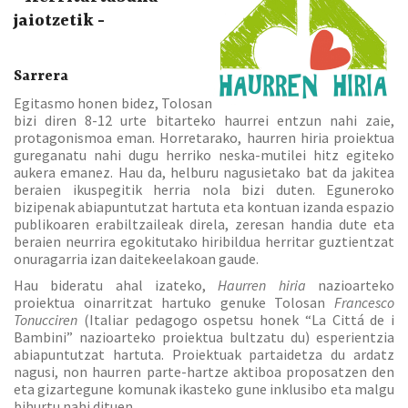
jaiotzetik -
Sarrera
Egitasmo honen bidez, Tolosan
bizi diren 8-12 urte bitarteko haurrei entzun nahi zaie,
protagonismoa eman. Horretarako, haurren hiria proiektua
gureganatu nahi dugu herriko neska-mutilei hitz egiteko
aukera emanez. Hau da, helburu nagusietako bat da jakitea
beraien ikuspegitik herria nola bizi duten. Eguneroko
bizipenak abiapuntutzat hartuta eta kontuan izanda espazio
publikoaren erabiltzaileak direla, zeresan handia dute eta
beraien neurrira egokitutako hiribildua herritar guztientzat
onuragarria izan daitekeelakoan gaude.
Hau bideratu ahal izateko,
Haurren hiria
nazioarteko
proiektua oinarritzat hartuko genuke Tolosan
Francesco
Tonucciren
(Italiar pedagogo ospetsu honek “La Cittá de i
Bambini” nazioarteko proiektua bultzatu du) esperientzia
abiapuntutzat hartuta. Proiektuak partaidetza du ardatz
nagusi, non haurren parte-hartze aktiboa proposatzen den
eta gizartegune komunak ikasteko gune inklusibo eta malgu
bihurtu nahi dituen.