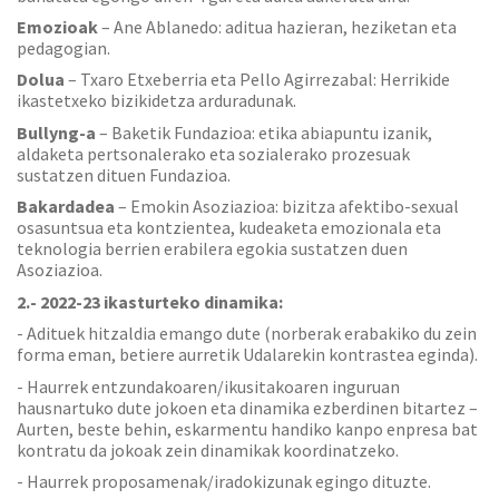
Emozioak
– Ane Ablanedo: aditua hazieran, heziketan eta
pedagogian.
Dolua
– Txaro Etxeberria eta Pello Agirrezabal: Herrikide
ikastetxeko bizikidetza arduradunak.
Bullyng-a
– Baketik Fundazioa: etika abiapuntu izanik,
aldaketa pertsonalerako eta sozialerako prozesuak
sustatzen dituen Fundazioa.
Bakardadea
– Emokin Asoziazioa: bizitza afektibo-sexual
osasuntsua eta kontzientea, kudeaketa emozionala eta
teknologia berrien erabilera egokia sustatzen duen
Asoziazioa.
2.- 2022-23 ikasturteko dinamika:
- Adituek hitzaldia emango dute (norberak erabakiko du zein
forma eman, betiere aurretik Udalarekin kontrastea eginda).
- Haurrek entzundakoaren/ikusitakoaren inguruan
hausnartuko dute jokoen eta dinamika ezberdinen bitartez –
Aurten, beste behin, eskarmentu handiko kanpo enpresa bat
kontratu da jokoak zein dinamikak koordinatzeko.
- Haurrek proposamenak/iradokizunak egingo dituzte.