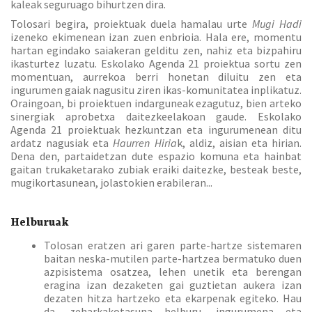
kaleak seguruago bihurtzen dira.
Tolosari begira, proiektuak duela hamalau urte
Mugi Hadi
izeneko ekimenean izan zuen enbrioia. Hala ere, momentu
hartan egindako saiakeran gelditu zen, nahiz eta bizpahiru
ikasturtez luzatu. Eskolako Agenda 21 proiektua sortu zen
momentuan, aurrekoa berri honetan diluitu zen eta
ingurumen gaiak nagusitu ziren ikas-komunitatea inplikatuz.
Oraingoan, bi proiektuen indarguneak ezagutuz, bien arteko
sinergiak aprobetxa daitezkeelakoan gaude. Eskolako
Agenda 21 proiektuak hezkuntzan eta ingurumenean ditu
ardatz nagusiak eta
Haurren Hiria
k, aldiz, aisian eta hirian.
Dena den, partaidetzan dute espazio komuna eta hainbat
gaitan trukaketarako zubiak eraiki daitezke, besteak beste,
mugikortasunean, jolastokien erabileran...
Helburuak
Tolosan eratzen ari garen parte-hartze sistemaren
baitan neska-mutilen parte-hartzea bermatuko duen
azpisistema osatzea, lehen unetik eta berengan
eragina izan dezaketen gai guztietan aukera izan
dezaten hitza hartzeko eta ekarpenak egiteko. Hau
da, zeharkakotasuna helburu, ingurumena eta