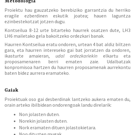
Metodologia
Proiektu hau gauzatzeko berebiziko garrantzia du herriko
eragile ezberdinen eskutik joatea; hauen laguntza
ezinbestekotzat jotzen dugu.
Kontseilua 8-12 urte bitarteko haurrek osatzen dute, LH3
LH6 mailetako gela bakoitzeko ordezkari banak.
Haurren Kontseilua eratu ondoren, urtean 4 bat aldiz biltzen
gara, eta haurren intereseko gai bat jorratzen da ondoren,
ikasturte amaieran,
udal ordezkariekin
elkartu eta
proposamenaren berri ematen zaie. Udalbatzak
konpromisoa hartzen du haurren proposamenak aurrekontu
baten bidez aurrera eramateko.
Gaiak
Proiektuak oso gai desberdinak lantzeko aukera ematen du,
orain arteko ibilbidean ondorengoak landu direlarik:
Non jolasten duten.
Norekin jolasten duten.
Nork eramaten dituen jolastokietara.
Non dituzten mugak.