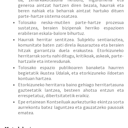
generoa aintzat hartzen diren bezala, haurrak eta
beren nahiak eta beharrak aintzat hartuko dituen
parte-hartze sistema osatzea.
Tolosako neska-mutilen parte-hartze prozesua
sustatzea, beraien bizipenak herriko espazioen
erabileran eskala-balore bihurtuz.
Haurrak herritar sentitzea. Subjektu sentiaraztea,
komunitate baten zati direla ikusaraztea eta beraien
hitzak garrantzia duela erakustea. Etorkizuneko
herritarrak sortu nahi ditugu, kritikoak, askeak, parte-
hartzaile eta interesdunak.
Tolosako espazio publikoaren banaketa haurren
begietatik ikustea Udalak, eta etorkizuneko ildoetan
kontuan hartzea.
Etorkizuneko herritarra baino gehiago herritartasuna
gazteetatik lantzea, besteen ahotsa entzun eta
errespetatuz, dibertsitatetik eraikiz.
Epe ertainean Kontseiluak aurkezturiko ekintza sorta
aurrekontu batez laguntzea eta gauzatzeko pausoak
ematea.