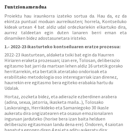
Funtzionamendua
Proiektu hau iraunkorra izateko sortua da. Hau da, ez da
ekintza puntual moduan aurreikusten; horrela, Kontseiluko
kideak urtean 4 bat aldiz udal ordezkariekin elkartuko dira,
aurrez taldeetan egin duten lanaren berri eman eta
dinamiken bidez adostasunetara iristeko.
1.- 2022-23 ikasturteko kontseiluaren eratze prozesua:
2022-23 ikasturtean, aldaketa txiki bat egin da Haurren
Hiriaren eraketa prozesuan; izan ere, Tolosan, deliberazio
egitasmo bat jarri da martxan lehen aldiz 16 urtetik gorako
herritarrekin, eta bertatik ateratako ondorioak eta
erabilitako metodologia oso interesgarriak izan direnez,
haurrekin ere egitasmo bera egiteko erabakia hartu du
Udalak.
Hortaz, zozketa bidez, eta adierazle ezberdinen arabera
(adina, sexua, jatorria, ikasketa maila...), Tolosako
Laskoraingo, Herrikideko eta Samaniegoko 30 ikasle
aukeratu dira ongizatearen eta osasun emozionalaren
inguruan jarduteko (horixe bera izan baita helduen
deliberazio egitasmoan landu dena ere). Ondoren, 4 saiotan
banatuta egongo diren 4 gai eta aditu aukeratu dira: