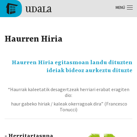
Pasar al contenido principal
MENÚ
Tolosa
Haurren Hiria
Haurren Hiria egitasmoan landu dituzten
ideiak bideoz aurkeztu dituzte
“Haurrak kaleetatik desagertzeak herriari erabat eragiten
dio:
haur gabeko hiriak / kaleak okerragoak dira” (Francesco
Tonucci)
- Herritartasuna