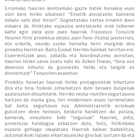
Erromako haurren kontseiluko gazte batek honakoa esan
zion bere hiriko alkateari: “Etxetik ateratzeko baimena
eskatu nahi diot hiriari”. Gogoetarako tartea ematen duen
eskaera da. Hirietako espazioa antolatzeko erak txikienei
kalte egin ziela uste zuen haurrak. Francesco Tonuccik
Haurren Hiria
proiektua abiatu zuen Fano (Italia) jaioterrian,
eta ordutik, mundu osoko hamaika herri murgildu dira
proiektu horretan. Baita Euskal Herriko hainbat herritan ere.
Esperientziak jaso, zabaldu eta koordinatzeko asmotan,
haurren hirien sarea osatu nahi da. Azken finean, “hiria oso
deseroso bihurtu da gizonezko heldu eta langile ez
direnentzat” Tonucciren esanetan.
Proiektu honetan haurrak hiriko protagonistak bihurtzen
dira eta hiria fisikoki zeharkatzen dute beraien bizipenak
azalarazten dituztelarik. Herriko neska-mutilen segurtasuna
hartzen da marka gisa, hiri modernoen arazo larrienetako
bat baita: segurtasun eza. Administraziotik arriskuak
gutxitzen diren heinean, beldurra handitzen da: polizia,
kamerak, oinezkoen bide “seguruak”. Haurrek, aldiz,
presentzia handiagoa eskatzen dute, hots, hiribilduko
espazio gehiago okupatzea. Haurrak kalean badabiltza,
automatikoki halako elkartasunezko giro bat sortzen da eta