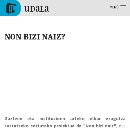
Pasar al contenido principal
MENÚ
Tolosa
NON BIZI NAIZ?
Gazteen eta instituzioen arteko elkar ezagutza
sustatzeko sortutako proiektua da "Non bizi naiz"
, eta