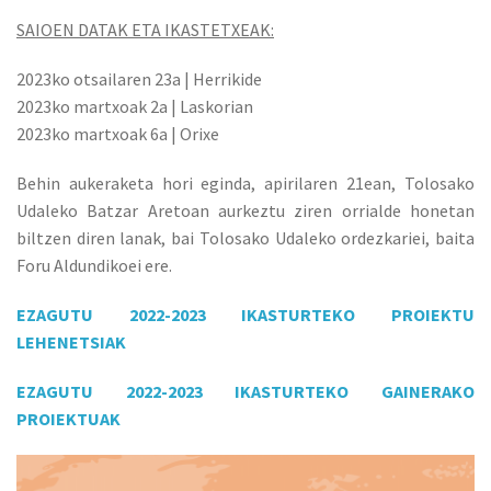
SAIOEN DATAK ETA IKASTETXEAK:
2023ko otsailaren 23a | Herrikide
2023ko martxoak 2a | Laskorian
2023ko martxoak 6a | Orixe
Behin aukeraketa hori eginda, apirilaren 21ean, Tolosako
Udaleko Batzar Aretoan aurkeztu ziren orrialde honetan
biltzen diren lanak, bai Tolosako Udaleko ordezkariei, baita
Foru Aldundikoei ere.
EZAGUTU 2022-2023 IKASTURTEKO PROIEKTU
LEHENETSIAK
EZAGUTU 2022-2023 IKASTURTEKO GAINERAKO
PROIEKTUAK