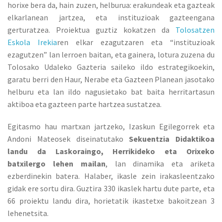
horixe bera da, hain zuzen, helburua: erakundeak eta gazteak
elkarlanean jartzea, eta instituzioak gazteengana
gerturatzea. Proiektua guztiz kokatzen da
Tolosatzen
Eskola Irekia
ren elkar ezagutzaren eta “instituzioak
ezagutzen” lan lerroen baitan, eta gainera, lotura zuzena du
Tolosako Udaleko Gazteria saileko ildo estrategikoekin,
garatu berri den Haur, Nerabe eta Gazteen Planean jasotako
helburu eta lan ildo nagusietako bat baita herritartasun
aktiboa eta gazteen parte hartzea sustatzea.
Egitasmo hau martxan jartzeko, Izaskun Egilegorrek eta
Andoni Mateosek diseinatutako
Sekuentzia Didaktikoa
landu da Laskoraingo, Herrikideko eta Orixeko
batxilergo lehen mailan
, lan dinamika eta ariketa
ezberdinekin batera. Halaber, ikasle zein irakasleentzako
gidak ere sortu dira. Guztira 330 ikaslek hartu dute parte, eta
66 proiektu landu dira, horietatik ikastetxe bakoitzean 3
lehenetsita.