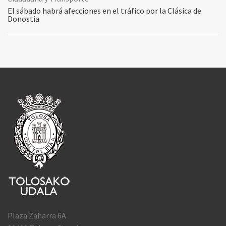
El sábado habrá afecciones en el tráfico por la Clásica de
Donostia
Plaza Zaharra 6A