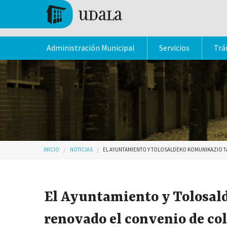
Pasar al contenido principal
Tolosa
Administración Municipal
Servicios
Trá
Usted está aquí
INICIO
NOTICIAS
EL AYUNTAMIENTO Y TOLOSALDEKO KOMUNIKAZIO T
El Ayuntamiento y Tolosal
renovado el convenio de co