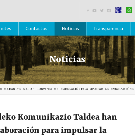




mites
Contactos
Noticias
Transparencia
Noticias
ALDEA HAN RENOVADO EL CONVENIO DE COLABORACIÓN PARA IMPULSAR LA NORMALIZACIÓN D
deko Komunikazio Taldea han
laboración para impulsar la