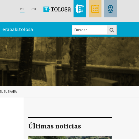
es
eu
Buscar
erabaki.tolosa
Formulario
de
búsqueda
EL EUSKARA
Últimas noticias