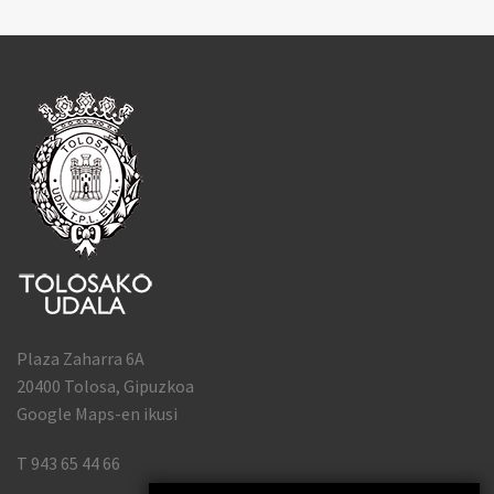
Plaza Zaharra 6A
20400 Tolosa, Gipuzkoa
Google Maps-en ikusi
T 943 65 44 66