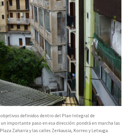
 objetivos definidos dentro del Plan Integral de
á un importante paso en esa dirección: pondrá en marcha las
laza Zaharra y las calles Zerkausia, Korreo y Letxuga.