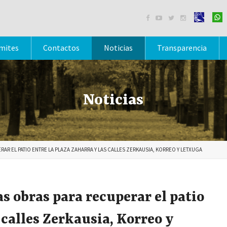




mites
Contactos
Noticias
Transparencia
Noticias
RAR EL PATIO ENTRE LA PLAZA ZAHARRA Y LAS CALLES ZERKAUSIA, KORREO Y LETXUGA
s obras para recuperar el patio
 calles Zerkausia, Korreo y