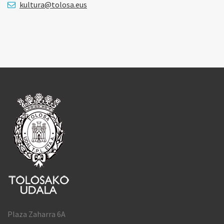
kultura@tolosa.eus
Plaza Zaharra 6A