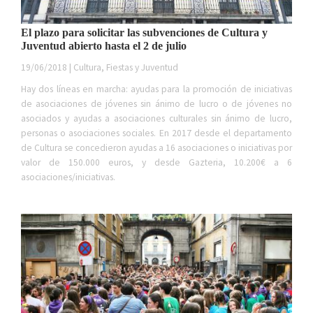
El plazo para solicitar las subvenciones de Cultura y
Juventud abierto hasta el 2 de julio
19/06/2018 | Cultura, Fiestas y Juventud
Hay dos líneas en marcha: ayudas para la promoción de iniciativas
de asociaciones de jóvenes sin ánimo de lucro o de jóvenes no
asociados y ayudas a asociaciones culturales sin ánimo de lucro,
personas o asociaciones sociales. En 2017 desde el departamento
de Cultura se concedieron ayudas a 16 asociaciones o iniciativas por
valor de 150.000 euros, y desde Gazteria, 10.200€ a 6
asociaciones/iniciativas.