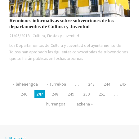
Reuniones informativas sobre subvenciones de los
departamentos de Cultura y Juventud
21/05/2018 | Cultura, Fiestas y Juventud
Los Departamentos de Cultura y Juventud del ayuntamiento de
Tolosa han aprobado las siguientes convocatorias de subvenciones
que se harán públicas en fechas próximas
Páginas
« lehenengoa
‹ aurrekoa
…
243
244
245
246
247
248
249
250
251
…
hurrengoa ›
azkena »
Noticias