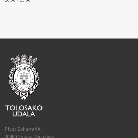
Plaza Zaharra 6A
20400 Tolosa, Gipuzkoa