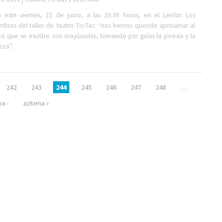
 este viernes, 15 de junio, a las 20:30 horas, en el Leidor. Los
bros del taller de teatro Tic-Tac: “nos hemos querido aproximar al
ro que se escribe con mayúsculas, tomando por guías la poesía y la
eza”.
242
243
244
245
246
247
248
…
a ›
azkena »