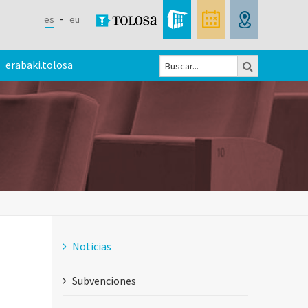
es
eu
Buscar
erabaki.tolosa
Formulario
de
búsqueda
Noticias
Subvenciones