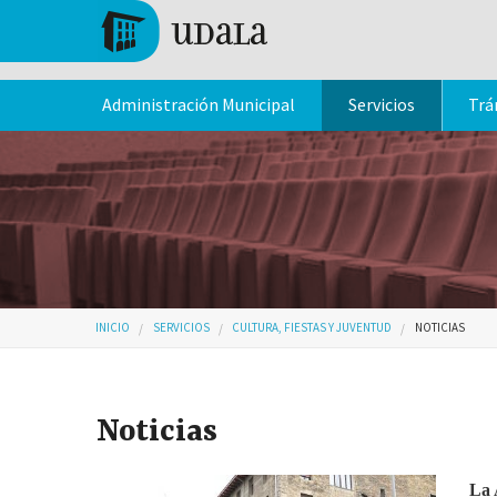
Pasar al contenido principal
Tolosa
Administración Municipal
Servicios
Trá
Usted está aquí
INICIO
SERVICIOS
CULTURA, FIESTAS Y JUVENTUD
NOTICIAS
Noticias
La 