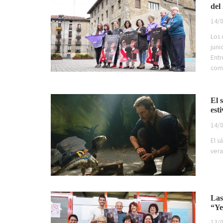
del
14/0
Los 
juni
Ent
como
El 
est
14/0
El s
vera
Las
“Ye
13/0