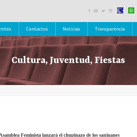




mites
Contactos
Noticias
Transparencia
Cultura, Juventud, Fiestas
Asamblea Feminista lanzará el chupinazo de los sanjuanes