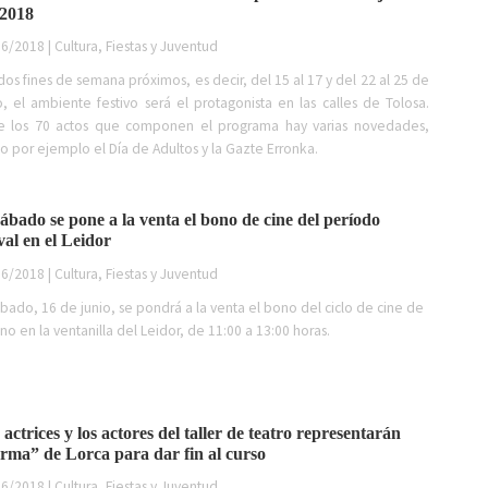
 2018
6/2018 | Cultura, Fiestas y Juventud
dos fines de semana próximos, es decir, del 15 al 17 y del 22 al 25 de
o, el ambiente festivo será el protagonista en las calles de Tolosa.
re los 70 actos que componen el programa hay varias novedades,
 por ejemplo el Día de Adultos y la Gazte Erronka.
sábado se pone a la venta el bono de cine del período
ival en el Leidor
6/2018 | Cultura, Fiestas y Juventud
ábado, 16 de junio, se pondrá a la venta el bono del ciclo de cine de
no en la ventanilla del Leidor, de 11:00 a 13:00 horas.
 actrices y los actores del taller de teatro representarán
rma” de Lorca para dar fin al curso
6/2018 | Cultura, Fiestas y Juventud