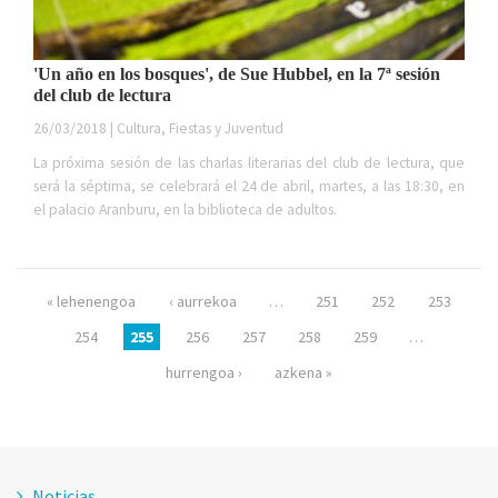
'Un año en los bosques', de Sue Hubbel, en la 7ª sesión
del club de lectura
26/03/2018 | Cultura, Fiestas y Juventud
La próxima sesión de las charlas literarias del club de lectura, que
será la séptima, se celebrará el 24 de abril, martes, a las 18:30, en
el palacio Aranburu, en la biblioteca de adultos.
Páginas
« lehenengoa
‹ aurrekoa
…
251
252
253
254
255
256
257
258
259
…
hurrengoa ›
azkena »
Noticias