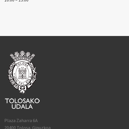
Plaza Zaharra 6A
20400 Tolosa, Gipuzkoa