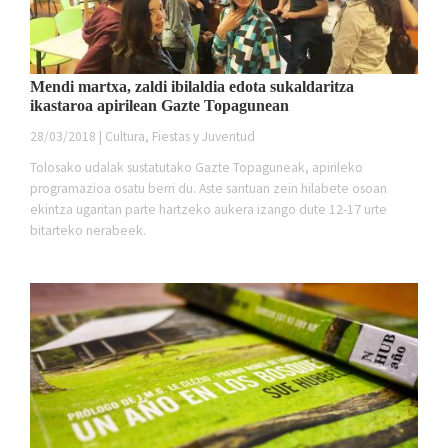
Mendi martxa, zaldi ibilaldia edota sukaldaritza
ikastaroa apirilean Gazte Topagunean
28/03/2018 | Cultura, Fiestas y Juventud
Tolosako udalak sustatutako Gazte Topaguneak, apirileko
programazioa osatu berri du. Aste santuan zein hilabete osoan
ekintza ugaritan parte hartzeko aukera izango dute 12-17 urte
bitarteko nerabeek.