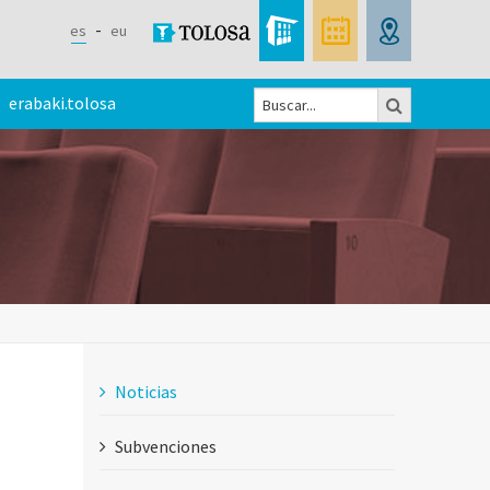
es
eu
Buscar
erabaki.tolosa
Formulario
de
búsqueda
Noticias
Subvenciones