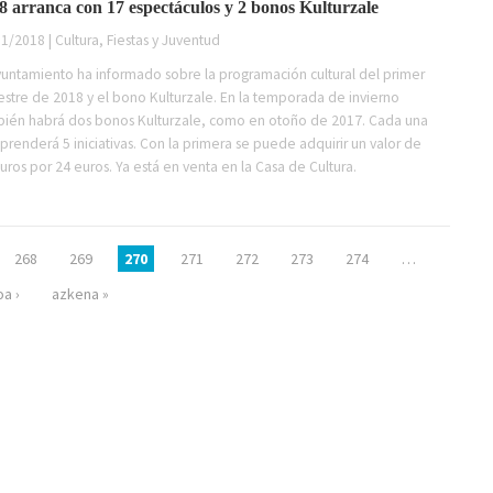
8 arranca con 17 espectáculos y 2 bonos Kulturzale
1/2018 | Cultura, Fiestas y Juventud
yuntamiento ha informado sobre la programación cultural del primer
estre de 2018 y el bono Kulturzale. En la temporada de invierno
ién habrá dos bonos Kulturzale, como en otoño de 2017. Cada una
renderá 5 iniciativas. Con la primera se puede adquirir un valor de
uros por 24 euros. Ya está en venta en la Casa de Cultura.
268
269
270
271
272
273
274
…
a ›
azkena »