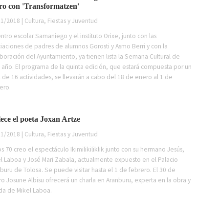
ro con 'Transformatzen'
1/2018 | Cultura, Fiestas y Juventud
entro escolar Samaniego y el instituto Orixe, junto con las
iaciones de padres de alumnos Gorosti y Asmo Berri y con la
boración del Ayuntamiento, ya tienen lista la Semana Cultural de
 año. El programa de la quinta edición, que estará compuesta por un
l de 16 actividades, se llevarán a cabo del 18 de enero al 1 de
ero.
lece el poeta Joxan Artze
1/2018 | Cultura, Fiestas y Juventud
os 70 creo el espectáculo Ikimilikiliklik junto con su hermano Jesús,
l Laboa y José Mari Zabala, actualmente expuesto en el Palacio
buru de Tolosa. Se puede visitar hasta el 1 de febrero. El 30 de
o Josune Albisu ofrecerá un charla en Aranburu, experta en la obra y
ida de Mikel Laboa.