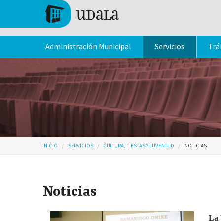
Pasar al contenido principal
Tolosa
Administración Municipal
Servicios
Trá
Usted está aquí
INICIO
SERVICIOS
CULTURA, FIESTAS Y JUVENTUD
NOTICIAS
Noticias
La 