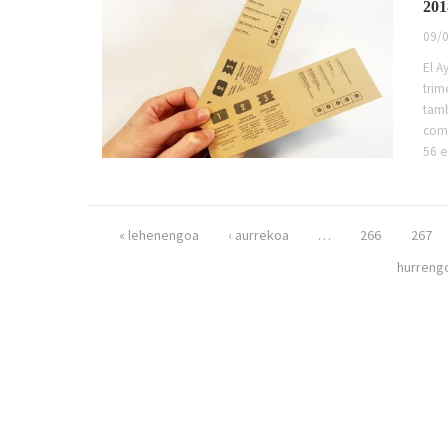
201
09/0
El A
trim
tamb
comp
56 e
Páginas
« lehenengoa
‹ aurrekoa
…
266
267
hurrengo