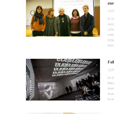
ene
12/0
El c
asoc
cola
este
tota
febr
Fal
12/0
En l
Mike
Aran
ener
la v