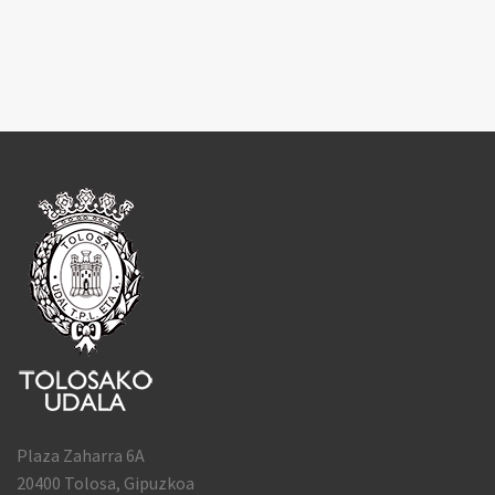
Plaza Zaharra 6A
20400 Tolosa, Gipuzkoa