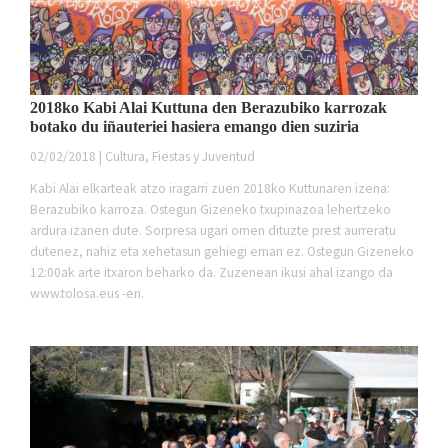
2018ko Kabi Alai Kuttuna den Berazubiko karrozak
botako du iñauteriei hasiera emango dien suziria
02/02/2018 | Cultura, Fiestas y Juventud
Kabi Alai elkarteak atzo iragarri zuen 2018ko Kuttunaren izena:
Berazubiko karroza. Ostegun Gizeneko txupinazoa lehertzeko
ardura izanen dute. Sorpresa ugari omen dituzte prest aurreratu
dutenez, nahiz eta xehetasun gehiegi eman ez. Ostegun Gizeneko
12:00ak arte itxaron beharko da. Zuzenean ikusi ahal izango da
www.tolosa.eus -en.