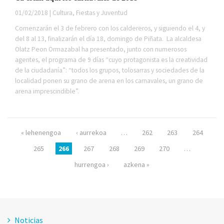
01/02/2018 | Cultura, Fiestas y Juventud
Comenzarán el 3 de febrero con los caldereros, y siguiendo el 4, y
del 8 al 13, finalizarán el día 18, domingo de Piñata. La alcaldesa
Olatz Peon Ormazabal ha presentado, junto con numerosos
agentes, el programa de 9 días “cuyo protagonista es la creatividad
de la ciudadanía”: “todos los grupos, tolosarras y sociedades de la
localidad ponen su grano de arena en los carnavales, un grano de
arena imprescindible”.
Páginas
« lehenengoa
‹ aurrekoa
…
262
263
264
265
266
267
268
269
270
…
hurrengoa ›
azkena »
Noticias