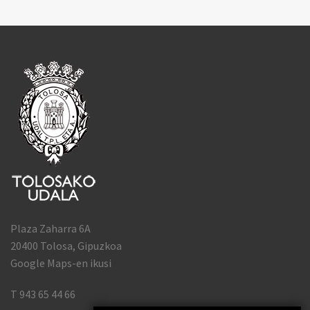
Plaza Zaharra 6A
20400 Tolosa, Gipuzkoa
Google Maps-en ikusi
T 943 65 44 66