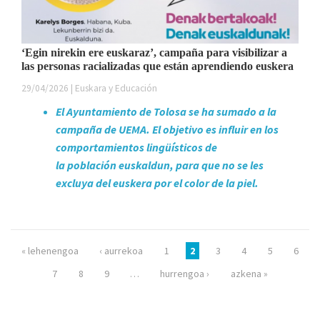
‘Egin nirekin ere euskaraz’, campaña para visibilizar a
las personas racializadas que están aprendiendo euskera
29/04/2026 | Euskara y Educación
El Ayuntamiento de Tolosa se ha sumado a la
campaña de UEMA. El objetivo es influir en los
comportamientos lingüísticos de
la población euskaldun, para que no se les
excluya del euskera por el color de la piel.
Páginas
« lehenengoa
‹ aurrekoa
1
2
3
4
5
6
7
8
9
…
hurrengoa ›
azkena »