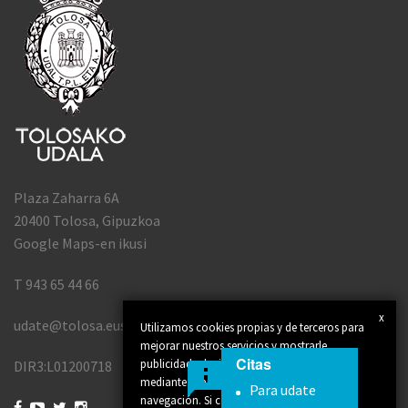
Plaza Zaharra 6A
20400 Tolosa, Gipuzkoa
Google Maps-en ikusi
T 943 65 44 66
x
udate@tolosa.eus
Utilizamos cookies propias y de terceros para
mejorar nuestros servicios y mostrarle
Citas
publicidad relacionada con sus preferencias
DIR3:L01200718
mediante el análisis de sus hábitos de
Para udate
navegación. Si continúa navegando,



