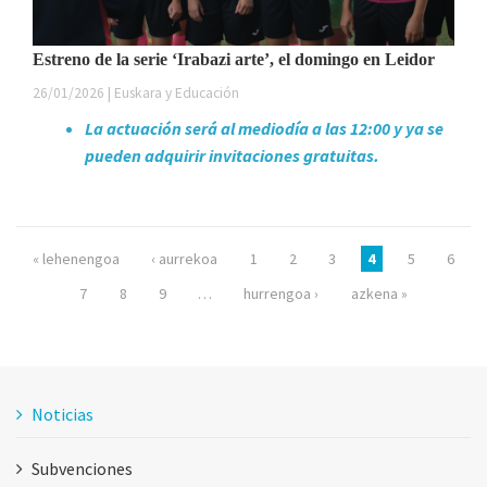
Estreno de la serie ‘Irabazi arte’, el domingo en Leidor
26/01/2026 | Euskara y Educación
La actuación será al mediodía a las 12:00 y ya se
pueden adquirir invitaciones gratuitas.
Páginas
« lehenengoa
‹ aurrekoa
1
2
3
4
5
6
7
8
9
…
hurrengoa ›
azkena »
Noticias
Subvenciones