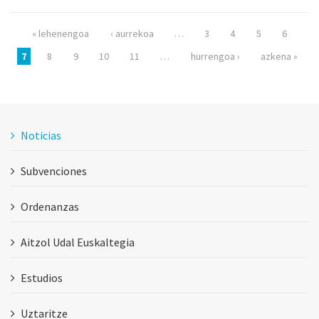
Páginas
« lehenengoa
‹ aurrekoa
…
3
4
5
6
7
8
9
10
11
…
hurrengoa ›
azkena »
Noticias
Subvenciones
Ordenanzas
Aitzol Udal Euskaltegia
Estudios
Uztaritze