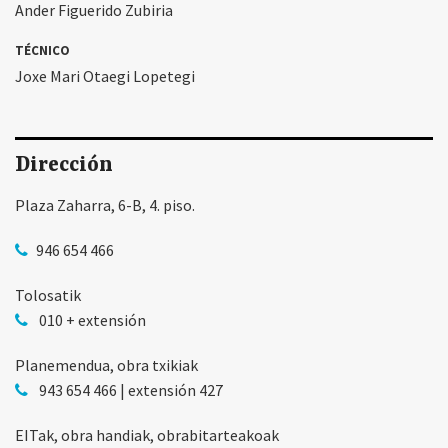
Ander Figuerido Zubiria
TÉCNICO
Joxe Mari Otaegi Lopetegi
Dirección
Plaza Zaharra, 6-B, 4. piso.
946 654 466
Tolosatik
010 + extensión
Planemendua, obra txikiak
943 654 466 | extensión 427
EITak, obra handiak, obrabitarteakoak