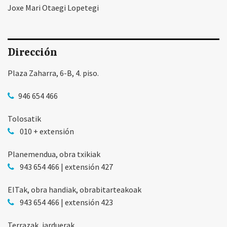
Joxe Mari Otaegi Lopetegi
Dirección
Plaza Zaharra, 6-B, 4. piso.
946 654 466
Tolosatik
010 + extensión
Planemendua, obra txikiak
943 654 466 | extensión 427
EITak, obra handiak, obrabitarteakoak
943 654 466 | extensión 423
Terrazak, jarduerak