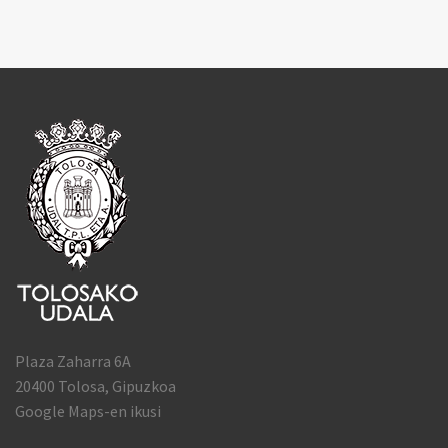
Plaza Zaharra 6A
20400 Tolosa, Gipuzkoa
Google Maps-en ikusi