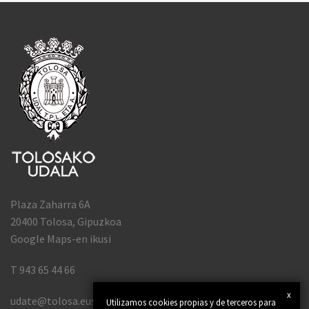
Plaza Zaharra 6A
20400 Tolosa, Gipuzkoa
Google Maps-en ikusi
T 943 65 44 66
x
udate@tolosa.eus
Utilizamos cookies propias y de terceros para