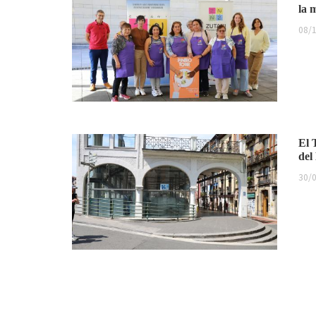
la 
08/1
El 
del
30/0