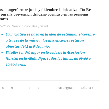
osa acogerá entre junio y diciembre la iniciativa «Do Re
 para la prevención del daño cognitivo en las personas
ores
5/2025 | Servicios Sociales y Salud
La iniciativa se basa en la idea de estimular el cerebro
a través de la música; las inscripciones estarán
abiertas del 2 al 6 de junio.
El taller tendrá lugar en la sede de la Asociación
Iturriza en la Alhóndiga, todos los lunes, de 09:00 a
10:30 horas.
5
6
7
8
9
…
hurrengoa ›
azkena »