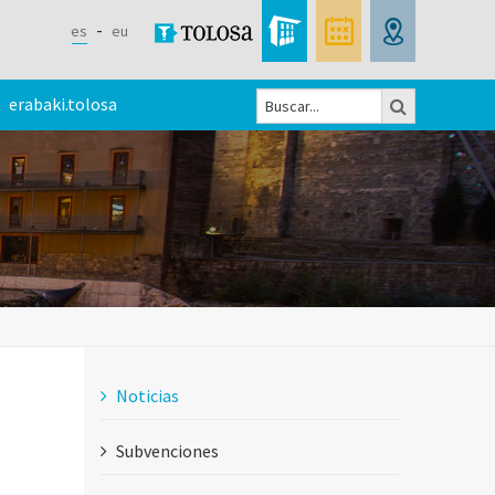
es
eu
Buscar
erabaki.tolosa
Formulario
de
búsqueda
Noticias
Subvenciones