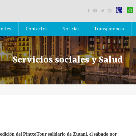




mites
Contactos
Noticias
Transparencia
Servicios sociales y Salud
 edición del PintxoTour solidario de Zutani, el sábado por