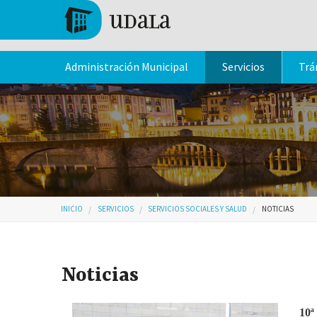
Pasar al contenido principal
Tolosa
Administración Municipal
Servicios
Trá
Usted está aquí
INICIO
SERVICIOS
SERVICIOS SOCIALES Y SALUD
NOTICIAS
Noticias
10ª